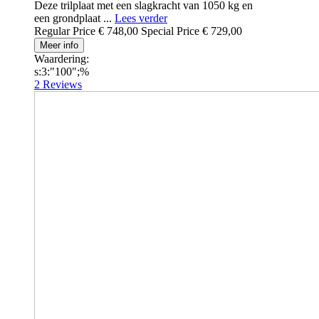
Deze trilplaat met een slagkracht van 1050 kg en
een grondplaat ...
Lees verder
Regular Price
€ 748,00
Special Price
€ 729,00
Meer info
Waardering:
s:3:"100";%
2
Reviews