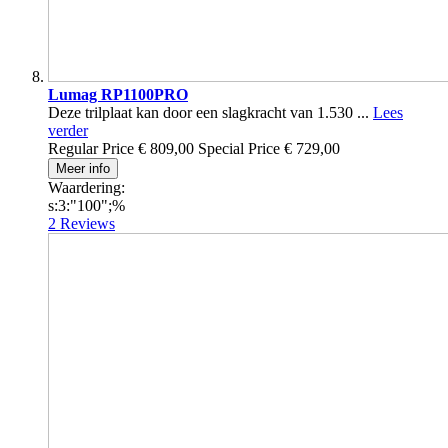
Lumag RP1100PRO
Deze trilplaat kan door een slagkracht van 1.530 ...
Lees
verder
Regular Price
€ 809,00
Special Price
€ 729,00
Meer info
Waardering:
s:3:"100";%
2
Reviews