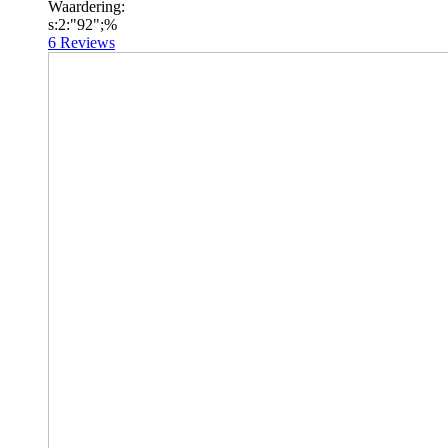
Waardering:
s:2:"92";%
6
Reviews