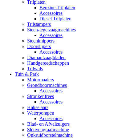
Trilplaten
Benzine Trilplaten
Accessoires
Diesel Trilplaten
Trilstampers
Steen-tegelzaagmachines
Accessoires
Steenknippers
Doorslijpers
Accessoires
Diamantzaagbladen
Handgereedschappen
Trilwals
Tuin & Park
Motormaaiers
Grondboormachines
Accessoires
Stronkenfrees
Accessoires
Hakselaars
Waterpompen
Accessoires
Blad- en Afvalzuigers
Sleuvengraafmachine
Onkruidborstelmachine