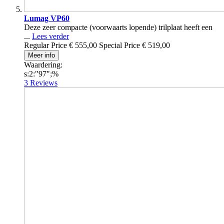
Lumag VP60
Deze zeer compacte (voorwaarts lopende) trilplaat heeft een
...
Lees verder
Regular Price
€ 555,00
Special Price
€ 519,00
Meer info
Waardering:
s:2:"97";%
3
Reviews