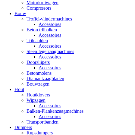
Motorkruiwagen
Compressors
Bouw
Troffel-vlindermachines
Accessoires
Beton trilbalken
Accessoires
Trilnaalden
Accessoires
Steen-tegelzaagmachines
Accessoires
Doorslijpers
Accessoires
Betonmolens
Diamantzaagbladen
Bouwzagen
Hout
Houtklovers
Wipzagen
Accessoires
Balken-Plankenzaagmachines
Accessoires
Transportbanden
Dumpers
Rupsdumpers