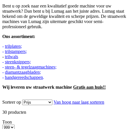
Bent u op zoek naar een kwalitatief goede machine voor uw
straatwerk? Dan bent u bij Lumag aan het juiste adres. Lumag staat
bekend om de geweldige kwaliteit en scherpe prijzen. De straatwerk
machines van Lumag zijn uitermate geschikt voor semi-
professioneel gebruik.
Ons assortiment:
-
trilplaten
;
-
trilstampers
;
-
trilwals
-
steenknippers;
-
steen- & tegelzaagmachines;
-
diamantzaagbladen
;
-
handgereedschappen
.
Wij leveren uw straatwerk machine
Gratis aan huis!!
Sorteer op
Van hoog naar laag sorteren
30
producten
Toon