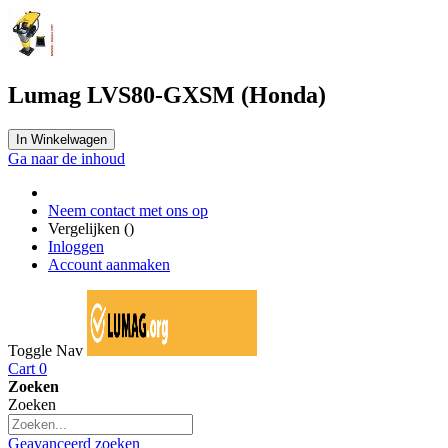
Lumag LVS80-GXSM (Honda)
In Winkelwagen
Ga naar de inhoud
Neem contact met ons op
Vergelijken (
)
Inloggen
Account aanmaken
Toggle Nav
Cart
0
Zoeken
Zoeken
Geavanceerd zoeken