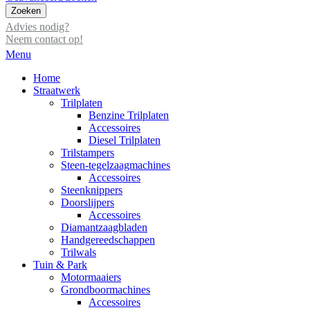
Zoeken
Advies nodig?
Neem contact op!
Menu
Home
Straatwerk
Trilplaten
Benzine Trilplaten
Accessoires
Diesel Trilplaten
Trilstampers
Steen-tegelzaagmachines
Accessoires
Steenknippers
Doorslijpers
Accessoires
Diamantzaagbladen
Handgereedschappen
Trilwals
Tuin & Park
Motormaaiers
Grondboormachines
Accessoires