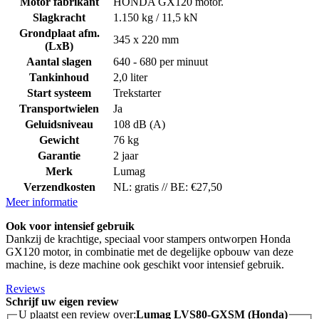
Motor fabrikant
HONDA GX120 motor.
Slagkracht
1.150 kg / 11,5 kN
Grondplaat afm.
345 x 220 mm
(LxB)
Aantal slagen
640 - 680 per minuut
Tankinhoud
2,0 liter
Start systeem
Trekstarter
Transportwielen
Ja
Geluidsniveau
108 dB (A)
Gewicht
76 kg
Garantie
2 jaar
Merk
Lumag
Verzendkosten
NL: gratis // BE: €27,50
Meer informatie
Ook voor intensief gebruik
Dankzij de krachtige, speciaal voor stampers ontworpen Honda
GX120
motor, in combinatie met de degelijke opbouw van deze
machine, is deze machine ook geschikt voor intensief gebruik.
Reviews
Schrijf uw eigen review
U plaatst een review over:
Lumag LVS80-GXSM (Honda)