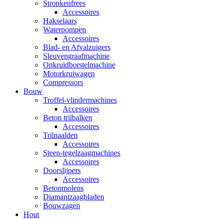
Stronkenfrees
Accessoires
Hakselaars
Waterpompen
Accessoires
Blad- en Afvalzuigers
Sleuvengraafmachine
Onkruidborstelmachine
Motorkruiwagen
Compressors
Bouw
Troffel-vlindermachines
Accessoires
Beton trilbalken
Accessoires
Trilnaalden
Accessoires
Steen-tegelzaagmachines
Accessoires
Doorslijpers
Accessoires
Betonmolens
Diamantzaagbladen
Bouwzagen
Hout