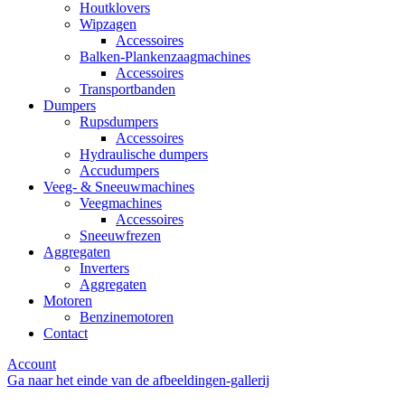
Houtklovers
Wipzagen
Accessoires
Balken-Plankenzaagmachines
Accessoires
Transportbanden
Dumpers
Rupsdumpers
Accessoires
Hydraulische dumpers
Accudumpers
Veeg- & Sneeuwmachines
Veegmachines
Accessoires
Sneeuwfrezen
Aggregaten
Inverters
Aggregaten
Motoren
Benzinemotoren
Contact
Account
Ga naar het einde van de afbeeldingen-gallerij