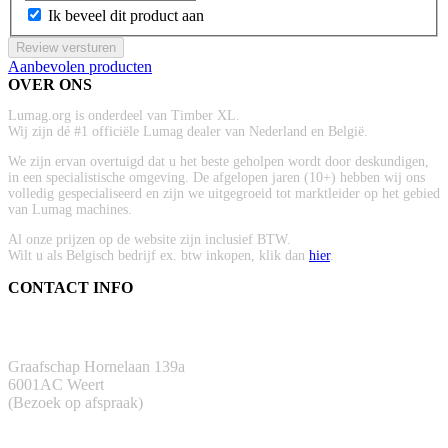
Ik beveel dit product aan
Review versturen
Aanbevolen producten
OVER ONS
Lumag.org is onderdeel van Timber XL.
Wij zijn dé #1 officiële Lumag dealer van Nederland en België.
We zijn ervan overtuigd dat u het beste geholpen wordt door deskundigen,
in een specialistische omgeving. De afgelopen jaren (10+) hebben wij ons
volledig gespecialiseerd en zijn we uitgegroeid tot marktleider op het gebied
van Lumag machines.
Al onze prijzen op de website zijn inclusief BTW.
Wilt u als Belgisch bedrijf ex. btw inkopen, klik dan
hier
.
CONTACT INFO
ADRES
Graafschap Hornelaan 139a
6001AC Weert
(Bezoek op afspraak)
TELEFOON