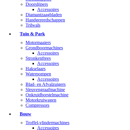
Doorslijpers
Accessoires
Diamantzaagbladen
Handgereedschappen
Trilwals
Tuin & Park
Motormaaiers
Grondboormachines
Accessoires
Stronkenfrees
Accessoires
Hakselaars
Waterpompen
Accessoires
Blad- en Afvalzuigers
Sleuvengraafmachine
Onkruidborstelmachine
Motorkruiwagen
Compressors
Bouw
Troffel-vlindermachines
Accessoires