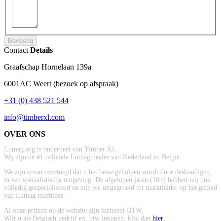
Bevestig
Contact
Details
Graafschap Hornelaan 139a
6001AC Weert (bezoek op afspraak)
+31 (0) 438 521 544
info@timberxl.com
OVER ONS
Lumag.org is onderdeel van Timber XL.
Wij zijn dé #1 officiële Lumag dealer van Nederland en België.
We zijn ervan overtuigd dat u het beste geholpen wordt door deskundigen,
in een specialistische omgeving. De afgelopen jaren (10+) hebben wij ons
volledig gespecialiseerd en zijn we uitgegroeid tot marktleider op het gebied
van Lumag machines.
Al onze prijzen op de website zijn inclusief BTW.
Wilt u als Belgisch bedrijf ex. btw inkopen, klik dan
hier
.