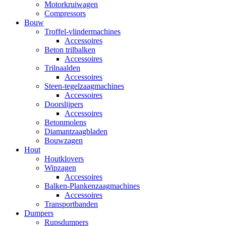
Motorkruiwagen
Compressors
Bouw
Troffel-vlindermachines
Accessoires
Beton trilbalken
Accessoires
Trilnaalden
Accessoires
Steen-tegelzaagmachines
Accessoires
Doorslijpers
Accessoires
Betonmolens
Diamantzaagbladen
Bouwzagen
Hout
Houtklovers
Wipzagen
Accessoires
Balken-Plankenzaagmachines
Accessoires
Transportbanden
Dumpers
Rupsdumpers