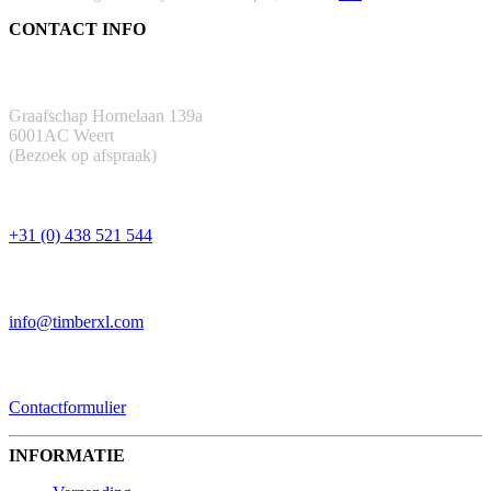
CONTACT INFO
ADRES
Graafschap Hornelaan 139a
6001AC Weert
(Bezoek op afspraak)
TELEFOON
+31 (0) 438 521 544
EMAIL
info@timberxl.com
CONTACTFORMULIER
Contactformulier
INFORMATIE