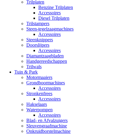
Trilplaten
Benzine Trilplaten
Accessoires
Diesel Trilplaten
Trilstampers
Steen-tegelzaagmachines
Accessoires
Steenknippers
Doorslijpers
Accessoires
Diamantzaagbladen
Handgereedschappen
Trilwals
Tuin & Park
Motormaaiers
Grondboormachines
Accessoires
Stronkenfrees
Accessoires
Hakselaars
Waterpompen
Accessoires
Blad- en Afvalzuigers
Sleuvengraafmachine
Onkruidborstelmachine