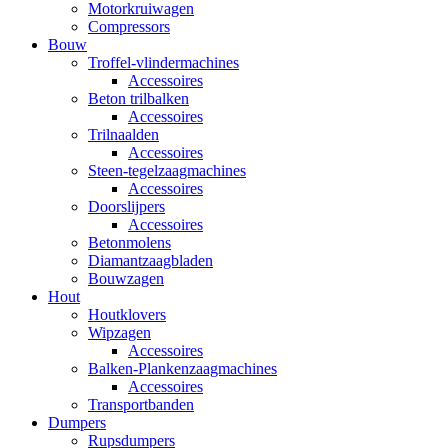
Motorkruiwagen
Compressors
Bouw
Troffel-vlindermachines
Accessoires
Beton trilbalken
Accessoires
Trilnaalden
Accessoires
Steen-tegelzaagmachines
Accessoires
Doorslijpers
Accessoires
Betonmolens
Diamantzaagbladen
Bouwzagen
Hout
Houtklovers
Wipzagen
Accessoires
Balken-Plankenzaagmachines
Accessoires
Transportbanden
Dumpers
Rupsdumpers