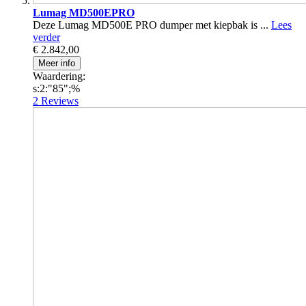
Lumag MD500EPRO
Deze Lumag MD500E PRO dumper met kiepbak is ...
Lees
verder
€ 2.842,00
Meer info
Waardering:
s:2:"85";%
2
Reviews