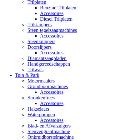
Trilplaten
Benzine Trilplaten
Accessoires
Diesel Trilplaten
Trilstampers
Steen-tegelzaagmachines
Accessoires
Steenknippers
Doorslijpers
Accessoires
Diamantzaagbladen
Handgereedschappen
Trilwals
Tuin & Park
Motormaaiers
Grondboormachines
Accessoires
Stronkenfrees
Accessoires
Hakselaars
Waterpompen
Accessoires
Blad- en Afvalzuigers
Sleuvengraafmachine
Onkruidborstelmachine