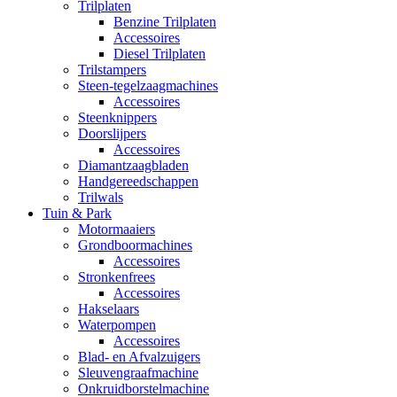
Trilplaten
Benzine Trilplaten
Accessoires
Diesel Trilplaten
Trilstampers
Steen-tegelzaagmachines
Accessoires
Steenknippers
Doorslijpers
Accessoires
Diamantzaagbladen
Handgereedschappen
Trilwals
Tuin & Park
Motormaaiers
Grondboormachines
Accessoires
Stronkenfrees
Accessoires
Hakselaars
Waterpompen
Accessoires
Blad- en Afvalzuigers
Sleuvengraafmachine
Onkruidborstelmachine