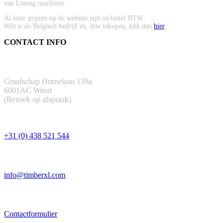
van Lumag machines.
Al onze prijzen op de website zijn inclusief BTW.
Wilt u als Belgisch bedrijf ex. btw inkopen, klik dan
hier
.
CONTACT INFO
ADRES
Graafschap Hornelaan 139a
6001AC Weert
(Bezoek op afspraak)
TELEFOON
+31 (0) 438 521 544
EMAIL
info@timberxl.com
CONTACTFORMULIER
Contactformulier