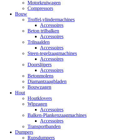
Motorkruiwagen
Compressors
Bouw
Troffel-vlindermachines
Accessoires
Beton trilbalken
Accessoires
Trilnaalden
Accessoires
Steen-tegelzaagmachines
Accessoires
Doorslijpers
Accessoires
Betonmolens
Diamantzaagbladen
Bouwzagen
Hout
Houtklovers
Wipzagen
Accessoires
Balken-Plankenzaagmachines
Accessoires
Transportbanden
Dumpers
Rupsdumpers