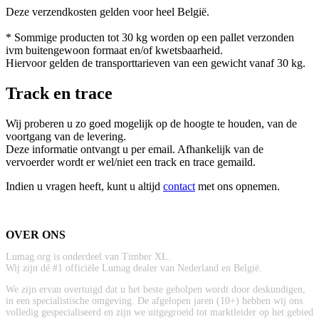
Deze verzendkosten gelden voor heel België.
* Sommige producten tot 30 kg worden op een pallet verzonden
ivm buitengewoon formaat en/of kwetsbaarheid.
Hiervoor gelden de transporttarieven van een gewicht vanaf 30 kg.
Track en trace
Wij proberen u zo goed mogelijk op de hoogte te houden, van de
voortgang van de levering.
Deze informatie ontvangt u per email. Afhankelijk van de
vervoerder wordt er wel/niet een track en trace gemaild.
Indien u vragen heeft, kunt u altijd
contact
met ons opnemen.
OVER ONS
Lumag.org is onderdeel van Timber XL.
Wij zijn dé #1 officiële Lumag dealer van Nederland en België.
We zijn ervan overtuigd dat u het beste geholpen wordt door deskundigen,
in een specialistische omgeving. De afgelopen jaren (10+) hebben wij ons
volledig gespecialiseerd en zijn we uitgegroeid tot marktleider op het gebied