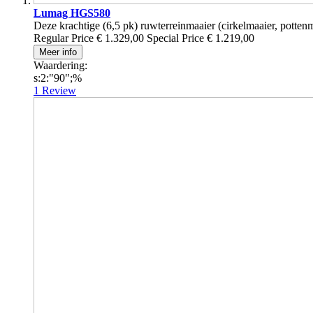
Lumag HGS580
Deze krachtige (6,5 pk) ruwterreinmaaier (cirkelmaaier, pottenma
Regular Price
€ 1.329,00
Special Price
€ 1.219,00
Meer info
Waardering:
s:2:"90";%
1
Review