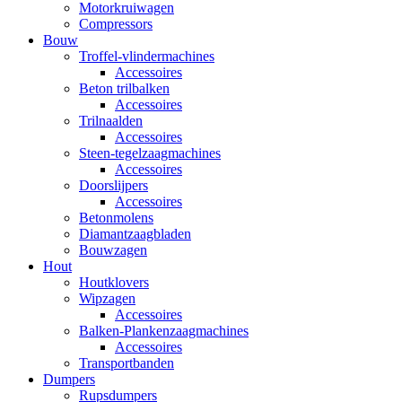
Motorkruiwagen
Compressors
Bouw
Troffel-vlindermachines
Accessoires
Beton trilbalken
Accessoires
Trilnaalden
Accessoires
Steen-tegelzaagmachines
Accessoires
Doorslijpers
Accessoires
Betonmolens
Diamantzaagbladen
Bouwzagen
Hout
Houtklovers
Wipzagen
Accessoires
Balken-Plankenzaagmachines
Accessoires
Transportbanden
Dumpers
Rupsdumpers