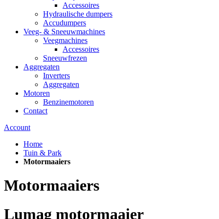
Accessoires
Hydraulische dumpers
Accudumpers
Veeg- & Sneeuwmachines
Veegmachines
Accessoires
Sneeuwfrezen
Aggregaten
Inverters
Aggregaten
Motoren
Benzinemotoren
Contact
Account
Home
Tuin & Park
Motormaaiers
Motormaaiers
Lumag motormaaier