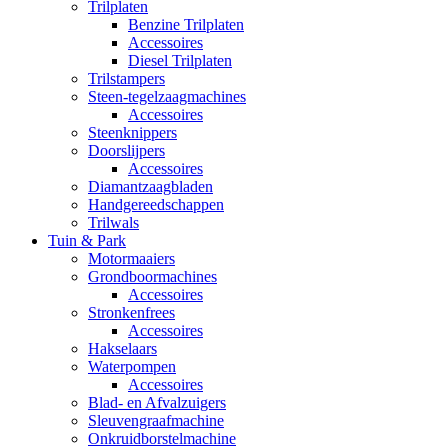
Trilplaten
Benzine Trilplaten
Accessoires
Diesel Trilplaten
Trilstampers
Steen-tegelzaagmachines
Accessoires
Steenknippers
Doorslijpers
Accessoires
Diamantzaagbladen
Handgereedschappen
Trilwals
Tuin & Park
Motormaaiers
Grondboormachines
Accessoires
Stronkenfrees
Accessoires
Hakselaars
Waterpompen
Accessoires
Blad- en Afvalzuigers
Sleuvengraafmachine
Onkruidborstelmachine