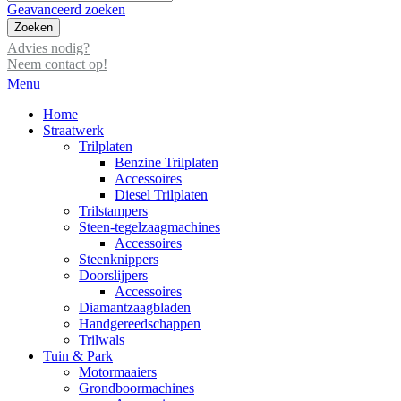
Geavanceerd zoeken
Zoeken
Advies nodig?
Neem contact op!
Menu
Home
Straatwerk
Trilplaten
Benzine Trilplaten
Accessoires
Diesel Trilplaten
Trilstampers
Steen-tegelzaagmachines
Accessoires
Steenknippers
Doorslijpers
Accessoires
Diamantzaagbladen
Handgereedschappen
Trilwals
Tuin & Park
Motormaaiers
Grondboormachines