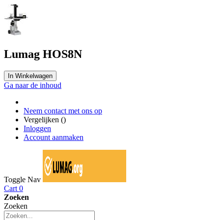
Lumag HOS8N
In Winkelwagen
Ga naar de inhoud
Neem contact met ons op
Vergelijken (
)
Inloggen
Account aanmaken
Toggle Nav
Cart
0
Zoeken
Zoeken