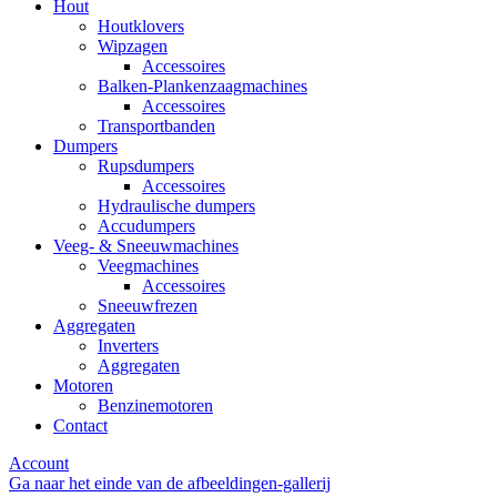
Hout
Houtklovers
Wipzagen
Accessoires
Balken-Plankenzaagmachines
Accessoires
Transportbanden
Dumpers
Rupsdumpers
Accessoires
Hydraulische dumpers
Accudumpers
Veeg- & Sneeuwmachines
Veegmachines
Accessoires
Sneeuwfrezen
Aggregaten
Inverters
Aggregaten
Motoren
Benzinemotoren
Contact
Account
Ga naar het einde van de afbeeldingen-gallerij