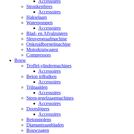
Accessoires
Stronkenfrees
Accessoires
Hakselaars
Waterpompen
Accessoires
Blad- en Afvalzuigers
Sleuvengraafmachine
Onkruidborstelmachine
Motorkruiwagen
Compressors
Bouw
Troffel-vlindermachines
Accessoires
Beton trilbalken
Accessoires
Trilnaalden
Accessoires
Steen-tegelzaagmachines
Accessoires
Doorslijpers
Accessoires
Betonmolens
Diamantzaagbladen
Bouwzagen