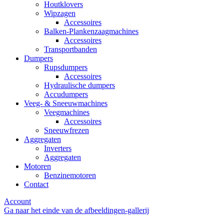
Houtklovers
Wipzagen
Accessoires
Balken-Plankenzaagmachines
Accessoires
Transportbanden
Dumpers
Rupsdumpers
Accessoires
Hydraulische dumpers
Accudumpers
Veeg- & Sneeuwmachines
Veegmachines
Accessoires
Sneeuwfrezen
Aggregaten
Inverters
Aggregaten
Motoren
Benzinemotoren
Contact
Account
Ga naar het einde van de afbeeldingen-gallerij