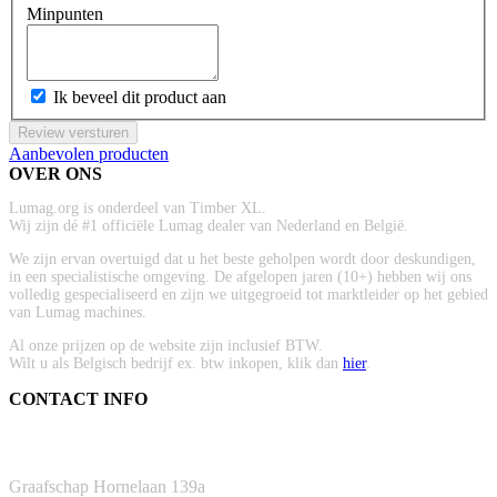
Minpunten
Ik beveel dit product aan
Review versturen
Aanbevolen producten
OVER ONS
Lumag.org is onderdeel van Timber XL.
Wij zijn dé #1 officiële Lumag dealer van Nederland en België.
We zijn ervan overtuigd dat u het beste geholpen wordt door deskundigen,
in een specialistische omgeving. De afgelopen jaren (10+) hebben wij ons
volledig gespecialiseerd en zijn we uitgegroeid tot marktleider op het gebied
van Lumag machines.
Al onze prijzen op de website zijn inclusief BTW.
Wilt u als Belgisch bedrijf ex. btw inkopen, klik dan
hier
.
CONTACT INFO
ADRES
Graafschap Hornelaan 139a