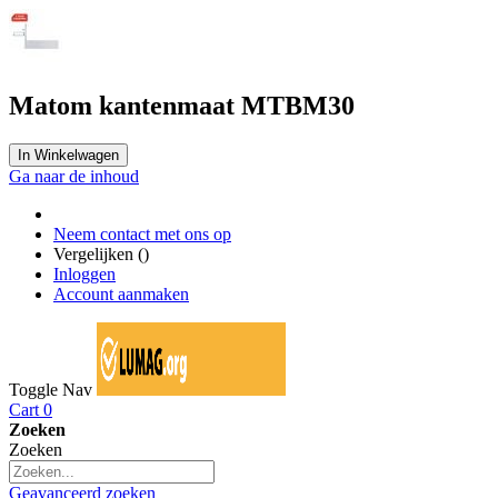
Matom kantenmaat MTBM30
In Winkelwagen
Ga naar de inhoud
Neem contact met ons op
Vergelijken (
)
Inloggen
Account aanmaken
Toggle Nav
Cart
0
Zoeken
Zoeken
Geavanceerd zoeken