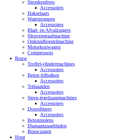
Stronkenfrees
Accessoires
Hakselaars
Waterpompen
Accessoires
Blad- en Afvalzuigers
Sleuvengraafmachine
Onkruidborstelmachine
Motorkruiwagen
Compressors
Bouw
Troffel-vlindermachines
Accessoires
Beton trilbalken
Accessoires
Trilnaalden
Accessoires
Steen-tegelzaagmachines
Accessoires
Doorslijpers
Accessoires
Betonmolens
Diamantzaagbladen
Bouwzagen
Hout