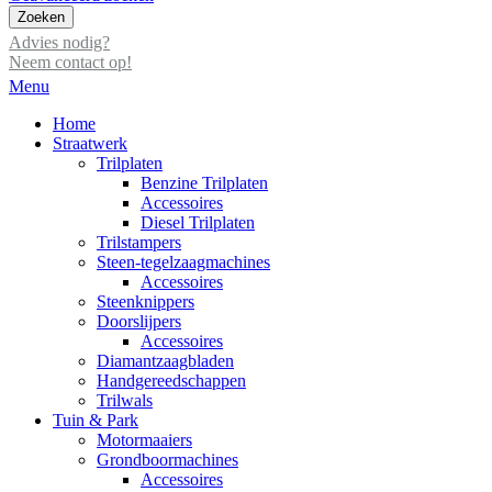
Zoeken
Advies nodig?
Neem contact op!
Menu
Home
Straatwerk
Trilplaten
Benzine Trilplaten
Accessoires
Diesel Trilplaten
Trilstampers
Steen-tegelzaagmachines
Accessoires
Steenknippers
Doorslijpers
Accessoires
Diamantzaagbladen
Handgereedschappen
Trilwals
Tuin & Park
Motormaaiers
Grondboormachines
Accessoires