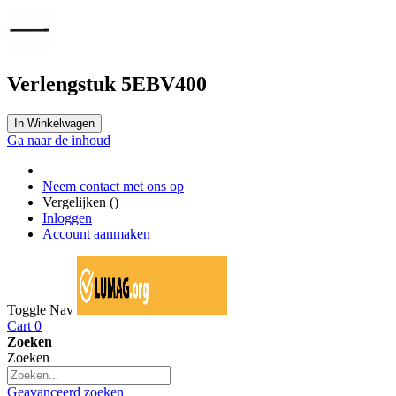
Verlengstuk 5EBV400
In Winkelwagen
Ga naar de inhoud
Neem contact met ons op
Vergelijken (
)
Inloggen
Account aanmaken
Toggle Nav
Cart
0
Zoeken
Zoeken
Geavanceerd zoeken