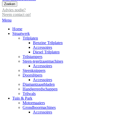
Zoeken
Advies nodig?
Neem contact op!
Menu
Home
Straatwerk
Trilplaten
Benzine Trilplaten
Accessoires
Diesel Trilplaten
Trilstampers
Steen-tegelzaagmachines
Accessoires
Steenknippers
Doorslijpers
Accessoires
Diamantzaagbladen
Handgereedschappen
Trilwals
Tuin & Park
Motormaaiers
Grondboormachines
Accessoires