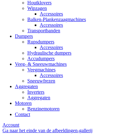
Houtklovers
Wipzagen
Accessoires
Balken-Plankenzaagmachines
Accessoires
Transportbanden
Dumpers
Rupsdumpers
Accessoires
Hydraulische dumpers
Accudumpers
Veeg- & Sneeuwmachines
Veegmachines
Accessoires
Sneeuwfrezen
Aggregaten
Inverters
Aggregaten
Motoren
Benzinemotoren
Contact
Account
Ga naar het einde van de afbeeldingen-gallerij