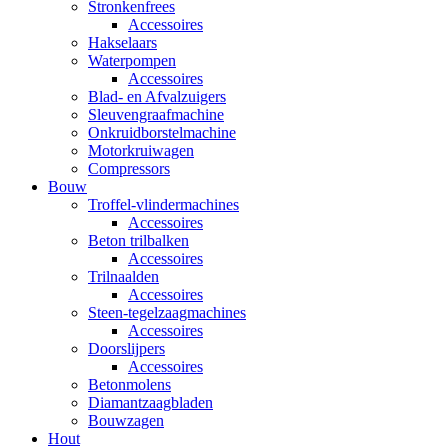
Stronkenfrees
Accessoires
Hakselaars
Waterpompen
Accessoires
Blad- en Afvalzuigers
Sleuvengraafmachine
Onkruidborstelmachine
Motorkruiwagen
Compressors
Bouw
Troffel-vlindermachines
Accessoires
Beton trilbalken
Accessoires
Trilnaalden
Accessoires
Steen-tegelzaagmachines
Accessoires
Doorslijpers
Accessoires
Betonmolens
Diamantzaagbladen
Bouwzagen
Hout