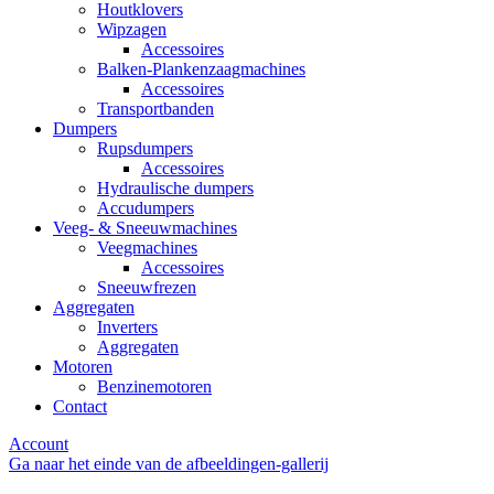
Houtklovers
Wipzagen
Accessoires
Balken-Plankenzaagmachines
Accessoires
Transportbanden
Dumpers
Rupsdumpers
Accessoires
Hydraulische dumpers
Accudumpers
Veeg- & Sneeuwmachines
Veegmachines
Accessoires
Sneeuwfrezen
Aggregaten
Inverters
Aggregaten
Motoren
Benzinemotoren
Contact
Account
Ga naar het einde van de afbeeldingen-gallerij