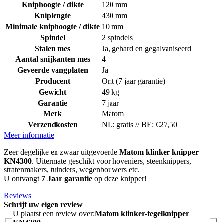
Kniphoogte / dikte
120 mm
Kniplengte
430 mm
Minimale kniphoogte / dikte
10 mm
Spindel
2 spindels
Stalen mes
Ja, gehard en gegalvaniseerd
Aantal snijkanten mes
4
Geveerde vangplaten
Ja
Producent
Orit (7 jaar garantie)
Gewicht
49 kg
Garantie
7 jaar
Merk
Matom
Verzendkosten
NL: gratis // BE: €27,50
Meer informatie
Zeer degelijke en zwaar uitgevoerde
Matom klinker knipper
KN4300
. Uitermate geschikt voor hoveniers, steenknippers,
stratenmakers, tuinders, wegenbouwers etc.
U ontvangt
7 Jaar garantie
op deze knipper!
Reviews
Schrijf uw eigen review
U plaatst een review over:
Matom klinker-tegelknipper