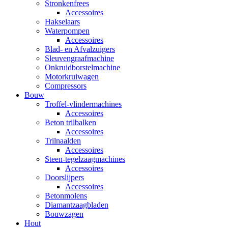
Stronkenfrees
Accessoires
Hakselaars
Waterpompen
Accessoires
Blad- en Afvalzuigers
Sleuvengraafmachine
Onkruidborstelmachine
Motorkruiwagen
Compressors
Bouw
Troffel-vlindermachines
Accessoires
Beton trilbalken
Accessoires
Trilnaalden
Accessoires
Steen-tegelzaagmachines
Accessoires
Doorslijpers
Accessoires
Betonmolens
Diamantzaagbladen
Bouwzagen
Hout