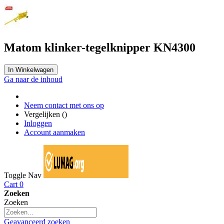
Matom klinker-tegelknipper KN4300
In Winkelwagen
Ga naar de inhoud
Neem contact met ons op
Vergelijken (
)
Inloggen
Account aanmaken
Toggle Nav
Cart
0
Zoeken
Zoeken
Geavanceerd zoeken