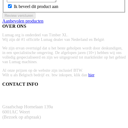
Ik beveel dit product aan
Review versturen
Aanbevolen producten
OVER ONS
Lumag.org is onderdeel van Timber XL.
Wij zijn dé #1 officiële Lumag dealer van Nederland en België.
We zijn ervan overtuigd dat u het beste geholpen wordt door deskundigen,
in een specialistische omgeving. De afgelopen jaren (10+) hebben wij ons
volledig gespecialiseerd en zijn we uitgegroeid tot marktleider op het gebied
van Lumag machines.
Al onze prijzen op de website zijn inclusief BTW.
Wilt u als Belgisch bedrijf ex. btw inkopen, klik dan
hier
.
CONTACT INFO
ADRES
Graafschap Hornelaan 139a
6001AC Weert
(Bezoek op afspraak)
TELEFOON