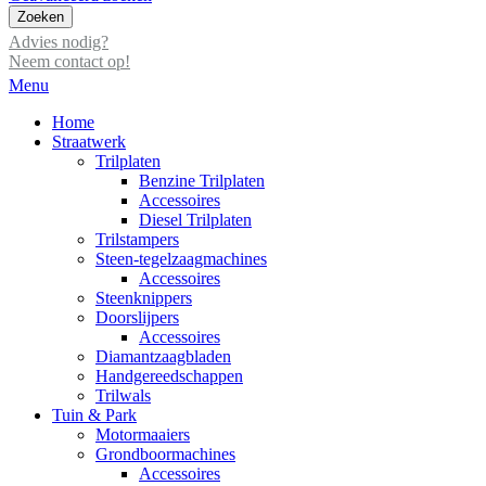
Zoeken
Advies nodig?
Neem contact op!
Menu
Home
Straatwerk
Trilplaten
Benzine Trilplaten
Accessoires
Diesel Trilplaten
Trilstampers
Steen-tegelzaagmachines
Accessoires
Steenknippers
Doorslijpers
Accessoires
Diamantzaagbladen
Handgereedschappen
Trilwals
Tuin & Park
Motormaaiers
Grondboormachines
Accessoires