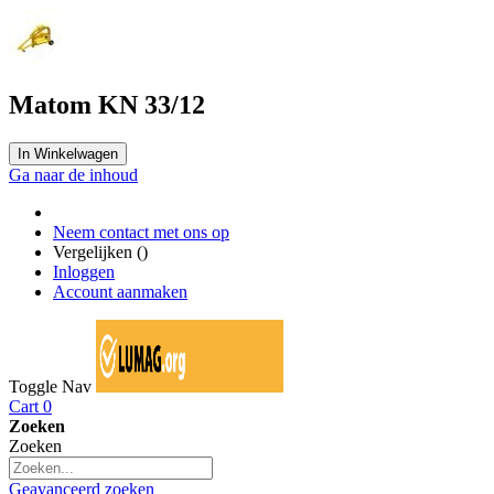
Matom KN 33/12
In Winkelwagen
Ga naar de inhoud
Neem contact met ons op
Vergelijken (
)
Inloggen
Account aanmaken
Toggle Nav
Cart
0
Zoeken
Zoeken
Geavanceerd zoeken