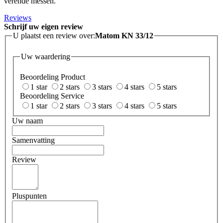
verende messen.
Reviews
Schrijf uw eigen review
U plaatst een review over:
Matom KN 33/12
Uw waardering
Beoordeling Product
1 star
2 stars
3 stars
4 stars
5 stars
Beoordeling Service
1 star
2 stars
3 stars
4 stars
5 stars
Uw naam
Samenvatting
Review
Pluspunten