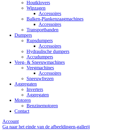
Houtklovers
Wipzagen
Accessoires
Balken-Plankenzaagmachines
Accessoires
Transportbanden
Dumpers
Rupsdumpers
Accessoires
Hydraulische dumpers
Accudumpers
Veeg- & Sneeuwmachines
Veegmachines
Accessoires
Sneeuwfrezen
Aggregaten
Inverters
Aggregaten
Motoren
Benzinemotoren
Contact
Account
Ga naar het einde van de afbeeldingen-gallerij