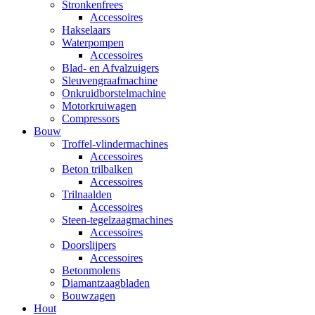
Stronkenfrees
Accessoires
Hakselaars
Waterpompen
Accessoires
Blad- en Afvalzuigers
Sleuvengraafmachine
Onkruidborstelmachine
Motorkruiwagen
Compressors
Bouw
Troffel-vlindermachines
Accessoires
Beton trilbalken
Accessoires
Trilnaalden
Accessoires
Steen-tegelzaagmachines
Accessoires
Doorslijpers
Accessoires
Betonmolens
Diamantzaagbladen
Bouwzagen
Hout