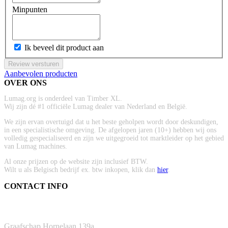
Minpunten
Ik beveel dit product aan
Review versturen
Aanbevolen producten
OVER ONS
Lumag.org is onderdeel van Timber XL.
Wij zijn dé #1 officiële Lumag dealer van Nederland en België.
We zijn ervan overtuigd dat u het beste geholpen wordt door deskundigen,
in een specialistische omgeving. De afgelopen jaren (10+) hebben wij ons
volledig gespecialiseerd en zijn we uitgegroeid tot marktleider op het gebied
van Lumag machines.
Al onze prijzen op de website zijn inclusief BTW.
Wilt u als Belgisch bedrijf ex. btw inkopen, klik dan
hier
.
CONTACT INFO
ADRES
Graafschap Hornelaan 139a