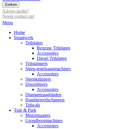
Zoeken
Advies nodig?
Neem contact op!
Menu
Home
Straatwerk
Trilplaten
Benzine Trilplaten
Accessoires
Diesel Trilplaten
Trilstampers
Steen-tegelzaagmachines
Accessoires
Steenknippers
Doorslijpers
Accessoires
Diamantzaagbladen
Handgereedschappen
Trilwals
Tuin & Park
Motormaaiers
Grondboormachines
Accessoires