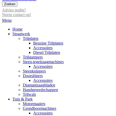
Zoeken
Advies nodig?
Neem contact op!
Menu
Home
Straatwerk
Trilplaten
Benzine Trilplaten
Accessoires
Diesel Trilplaten
Trilstampers
Steen-tegelzaagmachines
Accessoires
Steenknippers
Doorslijpers
Accessoires
Diamantzaagbladen
Handgereedschappen
Trilwals
Tuin & Park
Motormaaiers
Grondboormachines
Accessoires