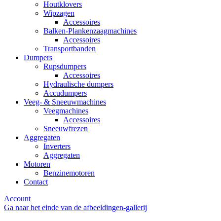
Houtklovers
Wipzagen
Accessoires
Balken-Plankenzaagmachines
Accessoires
Transportbanden
Dumpers
Rupsdumpers
Accessoires
Hydraulische dumpers
Accudumpers
Veeg- & Sneeuwmachines
Veegmachines
Accessoires
Sneeuwfrezen
Aggregaten
Inverters
Aggregaten
Motoren
Benzinemotoren
Contact
Account
Ga naar het einde van de afbeeldingen-gallerij