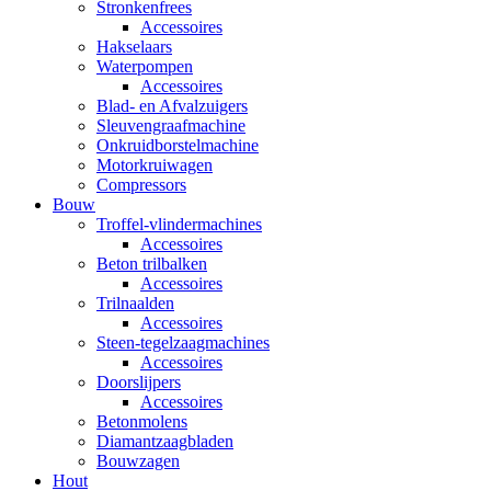
Stronkenfrees
Accessoires
Hakselaars
Waterpompen
Accessoires
Blad- en Afvalzuigers
Sleuvengraafmachine
Onkruidborstelmachine
Motorkruiwagen
Compressors
Bouw
Troffel-vlindermachines
Accessoires
Beton trilbalken
Accessoires
Trilnaalden
Accessoires
Steen-tegelzaagmachines
Accessoires
Doorslijpers
Accessoires
Betonmolens
Diamantzaagbladen
Bouwzagen
Hout