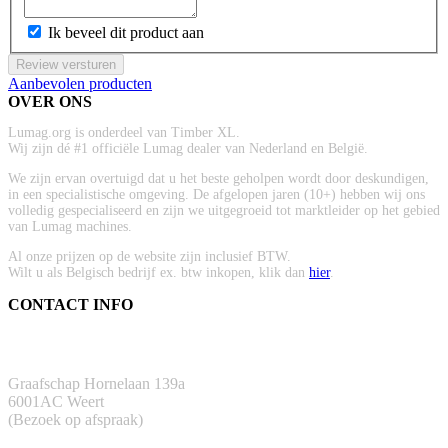
Ik beveel dit product aan
Review versturen
Aanbevolen producten
OVER ONS
Lumag.org is onderdeel van Timber XL.
Wij zijn dé #1 officiële Lumag dealer van Nederland en België.
We zijn ervan overtuigd dat u het beste geholpen wordt door deskundigen,
in een specialistische omgeving. De afgelopen jaren (10+) hebben wij ons
volledig gespecialiseerd en zijn we uitgegroeid tot marktleider op het gebied
van Lumag machines.
Al onze prijzen op de website zijn inclusief BTW.
Wilt u als Belgisch bedrijf ex. btw inkopen, klik dan
hier
.
CONTACT INFO
ADRES
Graafschap Hornelaan 139a
6001AC Weert
(Bezoek op afspraak)