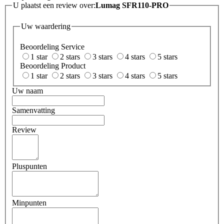
U plaatst een review over:
Lumag SFR110-PRO
Uw waardering
Beoordeling Service
1 star
2 stars
3 stars
4 stars
5 stars
Beoordeling Product
1 star
2 stars
3 stars
4 stars
5 stars
Uw naam
Samenvatting
Review
Pluspunten
Minpunten