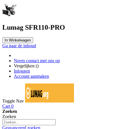
Lumag SFR110-PRO
In Winkelwagen
Ga naar de inhoud
Neem contact met ons op
Vergelijken (
)
Inloggen
Account aanmaken
Toggle Nav
Cart
0
Zoeken
Zoeken
Geavanceerd zoeken