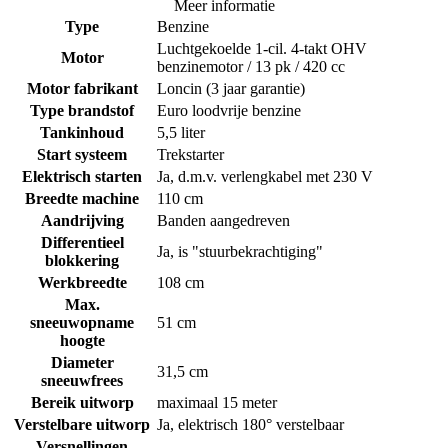
Meer informatie
Type
Benzine
Luchtgekoelde 1-cil. 4-takt OHV
Motor
benzinemotor / 13 pk / 420 cc
Motor fabrikant
Loncin (3 jaar garantie)
Type brandstof
Euro loodvrije benzine
Tankinhoud
5,5 liter
Start systeem
Trekstarter
Elektrisch starten
Ja, d.m.v. verlengkabel met 230 V
Breedte machine
110 cm
Aandrijving
Banden aangedreven
Differentieel
Ja, is "stuurbekrachtiging"
blokkering
Werkbreedte
108 cm
Max.
sneeuwopname
51 cm
hoogte
Diameter
31,5 cm
sneeuwfrees
Bereik uitworp
maximaal 15 meter
Verstelbare uitworp
Ja, elektrisch 180° verstelbaar
Versnellingen