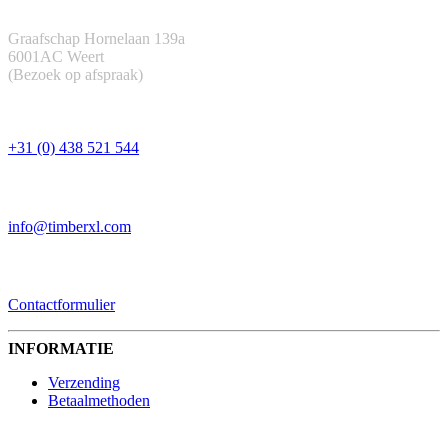
Graafschap Hornelaan 139a
6001AC Weert
(Bezoek op afspraak)
TELEFOON
+31 (0) 438 521 544
EMAIL
info@timberxl.com
CONTACTFORMULIER
Contactformulier
INFORMATIE
Verzending
Betaalmethoden