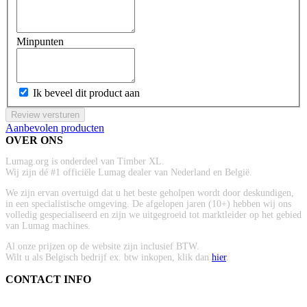
Minpunten
Ik beveel dit product aan
Review versturen
Aanbevolen producten
OVER ONS
Lumag.org is onderdeel van Timber XL.
Wij zijn dé #1 officiële Lumag dealer van Nederland en België.
We zijn ervan overtuigd dat u het beste geholpen wordt door deskundigen,
in een specialistische omgeving. De afgelopen jaren (10+) hebben wij ons
volledig gespecialiseerd en zijn we uitgegroeid tot marktleider op het gebied
van Lumag machines.
Al onze prijzen op de website zijn inclusief BTW.
Wilt u als Belgisch bedrijf ex. btw inkopen, klik dan
hier
.
CONTACT INFO
ADRES