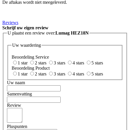
De aftakas wordt niet meegeleverd.
Reviews
Schrijf uw eigen review
U plaatst een review over:
Lumag HEZ18N
Uw waardering
Beoordeling Service
1 star
2 stars
3 stars
4 stars
5 stars
Beoordeling Product
1 star
2 stars
3 stars
4 stars
5 stars
Uw naam
Samenvatting
Review
Pluspunten