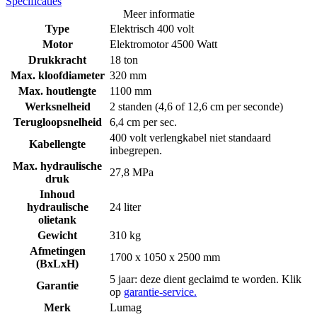
Specificaties
Meer informatie
Type
Elektrisch 400 volt
Motor
Elektromotor 4500 Watt
Drukkracht
18 ton
Max. kloofdiameter
320 mm
Max. houtlengte
1100 mm
Werksnelheid
2 standen (4,6 of 12,6 cm per seconde)
Terugloopsnelheid
6,4 cm per sec.
400 volt verlengkabel niet standaard
Kabellengte
inbegrepen.
Max. hydraulische
27,8 MPa
druk
Inhoud
hydraulische
24 liter
olietank
Gewicht
310 kg
Afmetingen
1700 x 1050 x 2500 mm
(BxLxH)
5 jaar: deze dient geclaimd te worden. Klik
Garantie
op
garantie-service.
Merk
Lumag