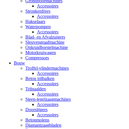
Grondboormachines
Accessoires
Stronkenfrees
Accessoires
Hakselaars
Waterpompen
Accessoires
Blad- en Afvalzuigers
Sleuvengraafmachine
Onkruidborstelmachine
Motorkruiwagen
Compressors
Bouw
Troffel-vlindermachines
Accessoires
Beton trilbalken
Accessoires
Trilnaalden
Accessoires
Steen-tegelzaagmachines
Accessoires
Doorslijpers
Accessoires
Betonmolens
Diamantzaagbladen