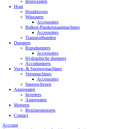
Bouwzagen
Hout
Houtklovers
Wipzagen
Accessoires
Balken-Plankenzaagmachines
Accessoires
Transportbanden
Dumpers
Rupsdumpers
Accessoires
Hydraulische dumpers
Accudumpers
Veeg- & Sneeuwmachines
Veegmachines
Accessoires
Sneeuwfrezen
Aggregaten
Inverters
Aggregaten
Motoren
Benzinemotoren
Contact
Account