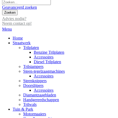
Geavanceerd zoeken
Zoeken
Advies nodig?
Neem contact op!
Menu
Home
Straatwerk
Trilplaten
Benzine Trilplaten
Accessoires
Diesel Trilplaten
Trilstampers
Steen-tegelzaagmachines
Accessoires
Steenknippers
Doorslijpers
Accessoires
Diamantzaagbladen
Handgereedschappen
Trilwals
Tuin & Park
Motormaaiers