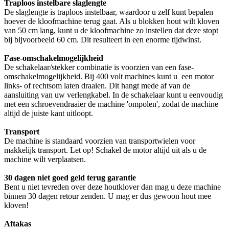
Traploos instelbare slaglengte
De slaglengte is traploos instelbaar, waardoor u zelf kunt bepalen
hoever de kloofmachine terug gaat. Als u blokken hout wilt kloven
van 50 cm lang, kunt u de kloofmachine zo instellen dat deze stopt
bij bijvoorbeeld 60 cm. Dit resulteert in een enorme tijdwinst.
Fase-omschakelmogelijkheid
De schakelaar/stekker combinatie is voorzien van een fase-
omschakelmogelijkheid. Bij 400 volt machines kunt u een motor
links- of rechtsom laten draaien. Dit hangt mede af van de
aansluiting van uw verlengkabel. In de schakelaar kunt u eenvoudig
met een schroevendraaier de machine 'ompolen', zodat de machine
altijd de juiste kant uitloopt.
Transport
De machine is standaard voorzien van transportwielen voor
makkelijk transport. Let op! Schakel de motor altijd uit als u de
machine wilt verplaatsen.
30 dagen niet goed geld terug garantie
Bent u niet tevreden over deze houtklover dan mag u deze machine
binnen 30 dagen retour zenden. U mag er dus gewoon hout mee
kloven!
Aftakas