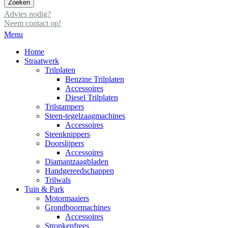
Zoeken
Advies nodig?
Neem contact op!
Menu
Home
Straatwerk
Trilplaten
Benzine Trilplaten
Accessoires
Diesel Trilplaten
Trilstampers
Steen-tegelzaagmachines
Accessoires
Steenknippers
Doorslijpers
Accessoires
Diamantzaagbladen
Handgereedschappen
Trilwals
Tuin & Park
Motormaaiers
Grondboormachines
Accessoires
Stronkenfrees