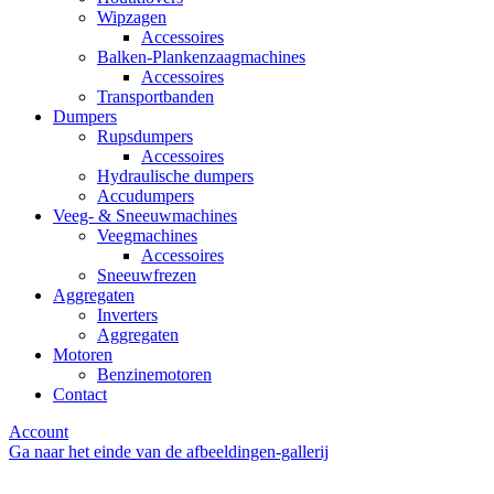
Wipzagen
Accessoires
Balken-Plankenzaagmachines
Accessoires
Transportbanden
Dumpers
Rupsdumpers
Accessoires
Hydraulische dumpers
Accudumpers
Veeg- & Sneeuwmachines
Veegmachines
Accessoires
Sneeuwfrezen
Aggregaten
Inverters
Aggregaten
Motoren
Benzinemotoren
Contact
Account
Ga naar het einde van de afbeeldingen-gallerij