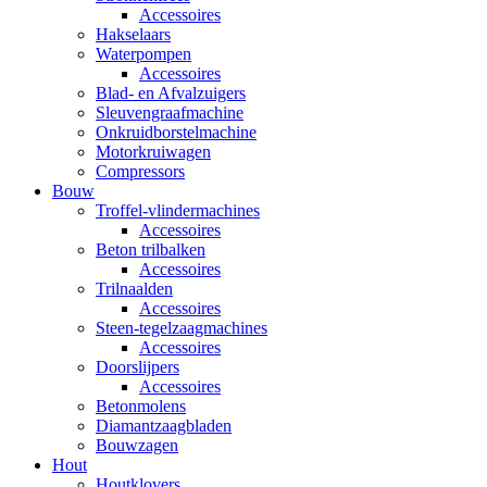
Accessoires
Hakselaars
Waterpompen
Accessoires
Blad- en Afvalzuigers
Sleuvengraafmachine
Onkruidborstelmachine
Motorkruiwagen
Compressors
Bouw
Troffel-vlindermachines
Accessoires
Beton trilbalken
Accessoires
Trilnaalden
Accessoires
Steen-tegelzaagmachines
Accessoires
Doorslijpers
Accessoires
Betonmolens
Diamantzaagbladen
Bouwzagen
Hout
Houtklovers