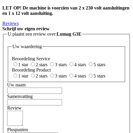
LET OP! De machine is voorzien van 2 x 230 volt aansluitingen
en 1 x 12 volt aansluiting.
Reviews
Schrijf uw eigen review
U plaatst een review over:
Lumag G3E
Uw waardering
Beoordeling Service
1 star
2 stars
3 stars
4 stars
5 stars
Beoordeling Product
1 star
2 stars
3 stars
4 stars
5 stars
Uw naam
Samenvatting
Review
Pluspunten