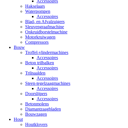
Accessoires
Hakselaars
Waterpompen
Accessoires
Blad- en Afvalzuigers
Sleuvengraafmachine
Onkruidborstelmachine
Motorkruiwagen
Compressors
Bouw
Troffel-vlindermachines
Accessoires
Beton trilbalken
Accessoires
Trilnaalden
Accessoires
Steen-tegelzaagmachines
Accessoires
Doorslijpers
Accessoires
Betonmolens
Diamantzaagbladen
Bouwzagen
Hout
Houtklovers