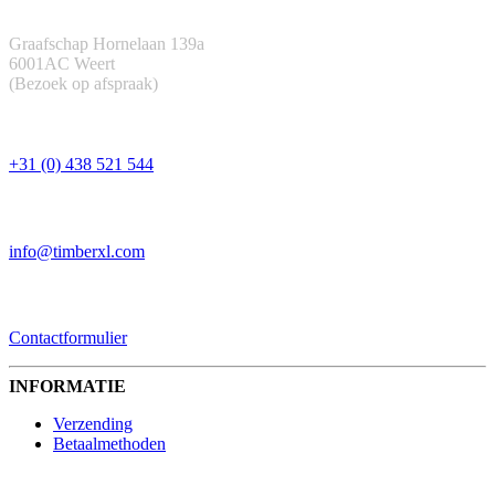
ADRES
Graafschap Hornelaan 139a
6001AC Weert
(Bezoek op afspraak)
TELEFOON
+31 (0) 438 521 544
EMAIL
info@timberxl.com
CONTACTFORMULIER
Contactformulier
INFORMATIE
Verzending
Betaalmethoden