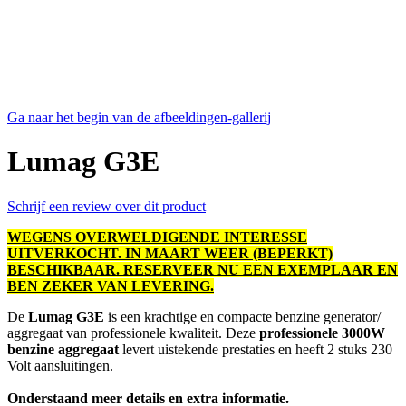
Ga naar het begin van de afbeeldingen-gallerij
Lumag G3E
Schrijf een review over dit product
WEGENS OVERWELDIGENDE INTERESSE
UITVERKOCHT. IN MAART WEER (BEPERKT)
BESCHIKBAAR. RESERVEER NU EEN EXEMPLAAR EN
BEN ZEKER VAN LEVERING.
De
Lumag G3E
is een krachtige en compacte benzine generator/
aggregaat van professionele kwaliteit. Deze
professionele 3000W
benzine aggregaat
levert uistekende prestaties en heeft 2 stuks 230
Volt aansluitingen.
Onderstaand meer details en extra informatie.