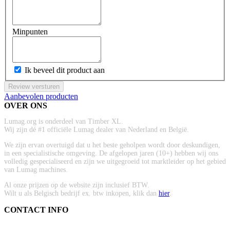
Minpunten
Ik beveel dit product aan
Review versturen
Aanbevolen producten
OVER ONS
Lumag.org is onderdeel van Timber XL.
Wij zijn dé #1 officiële Lumag dealer van Nederland en België.
We zijn ervan overtuigd dat u het beste geholpen wordt door deskundigen,
in een specialistische omgeving. De afgelopen jaren (10+) hebben wij ons
volledig gespecialiseerd en zijn we uitgegroeid tot marktleider op het gebied
van Lumag machines.
Al onze prijzen op de website zijn inclusief BTW.
Wilt u als Belgisch bedrijf ex. btw inkopen, klik dan
hier
.
CONTACT INFO