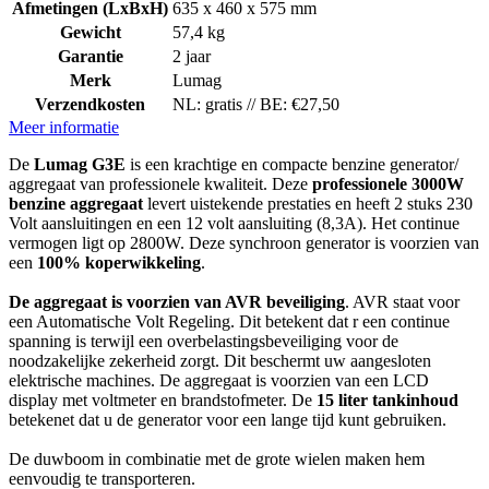
Afmetingen (LxBxH)
635 x 460 x 575 mm
Gewicht
57,4 kg
Garantie
2 jaar
Merk
Lumag
Verzendkosten
NL: gratis // BE: €27,50
Meer informatie
De
Lumag G3E
is een krachtige en compacte benzine generator/
aggregaat van professionele kwaliteit. Deze
professionele 3000W
benzine aggregaat
levert uistekende prestaties en heeft 2 stuks 230
Volt aansluitingen en een 12 volt aansluiting (8,3A). Het continue
vermogen ligt op 2800W. Deze synchroon generator is voorzien van
een
100% koperwikkeling
.
De aggregaat is voorzien van AVR beveiliging
. AVR staat voor
een Automatische Volt Regeling. Dit betekent dat r een continue
spanning is terwijl een overbelastingsbeveiliging voor de
noodzakelijke zekerheid zorgt. Dit beschermt uw aangesloten
elektrische machines. De aggregaat is voorzien van een LCD
display met voltmeter en brandstofmeter. De
15 liter tankinhoud
betekenet dat u de generator voor een lange tijd kunt gebruiken.
De duwboom in combinatie met de grote wielen maken hem
eenvoudig te transporteren.