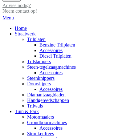
Advies nodig?
Neem contact op!
Menu
Home
Straatwerk
Trilplaten
Benzine Trilplaten
Accessoires
Diesel Trilplaten
Trilstampers
Steen-tegelzaagmachines
Accessoires
Steenknippers
Doorslijpers
Accessoires
Diamantzaagbladen
Handgereedschappen
Trilwals
Tuin & Park
Motormaaiers
Grondboormachines
Accessoires
Stronkenfrees