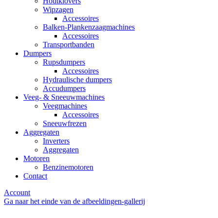
Houtklovers
Wipzagen
Accessoires
Balken-Plankenzaagmachines
Accessoires
Transportbanden
Dumpers
Rupsdumpers
Accessoires
Hydraulische dumpers
Accudumpers
Veeg- & Sneeuwmachines
Veegmachines
Accessoires
Sneeuwfrezen
Aggregaten
Inverters
Aggregaten
Motoren
Benzinemotoren
Contact
Account
Ga naar het einde van de afbeeldingen-gallerij