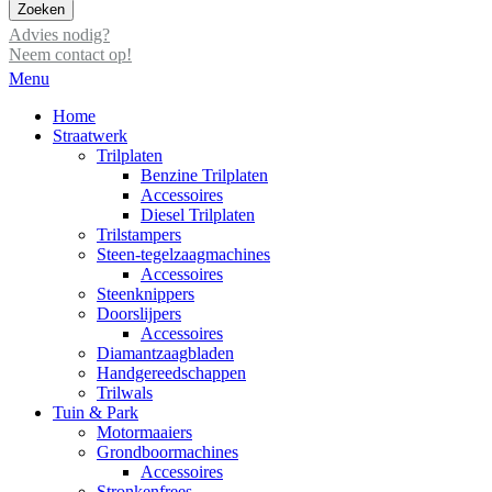
Zoeken
Advies nodig?
Neem contact op!
Menu
Home
Straatwerk
Trilplaten
Benzine Trilplaten
Accessoires
Diesel Trilplaten
Trilstampers
Steen-tegelzaagmachines
Accessoires
Steenknippers
Doorslijpers
Accessoires
Diamantzaagbladen
Handgereedschappen
Trilwals
Tuin & Park
Motormaaiers
Grondboormachines
Accessoires
Stronkenfrees