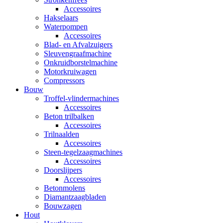
Accessoires
Hakselaars
Waterpompen
Accessoires
Blad- en Afvalzuigers
Sleuvengraafmachine
Onkruidborstelmachine
Motorkruiwagen
Compressors
Bouw
Troffel-vlindermachines
Accessoires
Beton trilbalken
Accessoires
Trilnaalden
Accessoires
Steen-tegelzaagmachines
Accessoires
Doorslijpers
Accessoires
Betonmolens
Diamantzaagbladen
Bouwzagen
Hout