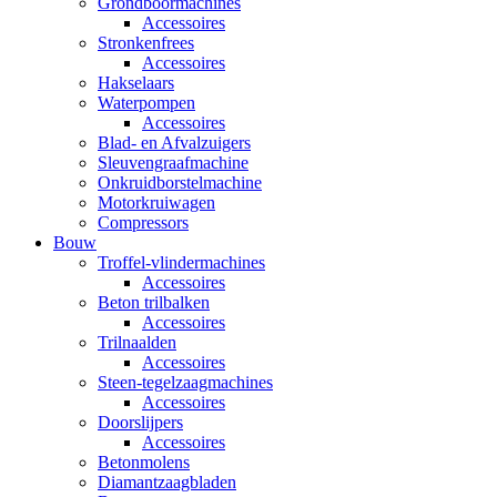
Grondboormachines
Accessoires
Stronkenfrees
Accessoires
Hakselaars
Waterpompen
Accessoires
Blad- en Afvalzuigers
Sleuvengraafmachine
Onkruidborstelmachine
Motorkruiwagen
Compressors
Bouw
Troffel-vlindermachines
Accessoires
Beton trilbalken
Accessoires
Trilnaalden
Accessoires
Steen-tegelzaagmachines
Accessoires
Doorslijpers
Accessoires
Betonmolens
Diamantzaagbladen