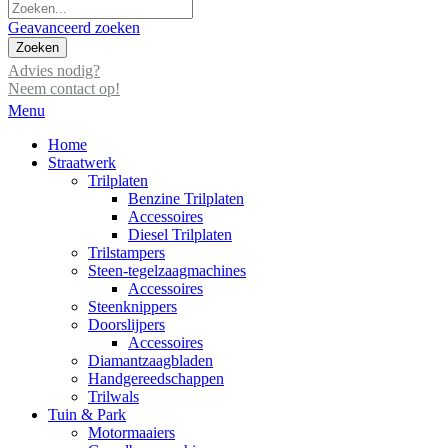
Geavanceerd zoeken
Zoeken
Advies nodig?
Neem contact op!
Menu
Home
Straatwerk
Trilplaten
Benzine Trilplaten
Accessoires
Diesel Trilplaten
Trilstampers
Steen-tegelzaagmachines
Accessoires
Steenknippers
Doorslijpers
Accessoires
Diamantzaagbladen
Handgereedschappen
Trilwals
Tuin & Park
Motormaaiers