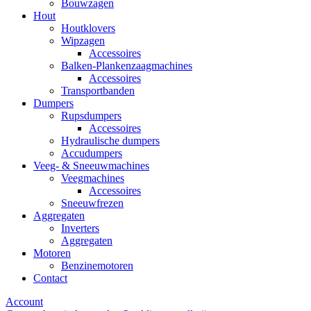
Bouwzagen
Hout
Houtklovers
Wipzagen
Accessoires
Balken-Plankenzaagmachines
Accessoires
Transportbanden
Dumpers
Rupsdumpers
Accessoires
Hydraulische dumpers
Accudumpers
Veeg- & Sneeuwmachines
Veegmachines
Accessoires
Sneeuwfrezen
Aggregaten
Inverters
Aggregaten
Motoren
Benzinemotoren
Contact
Account