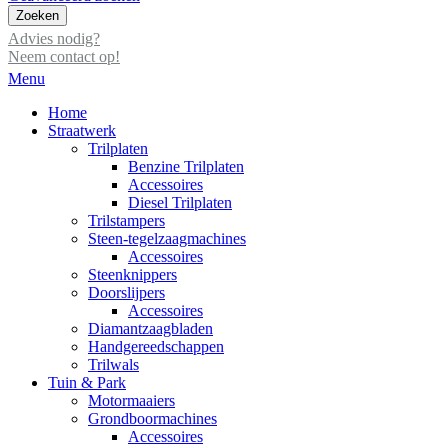
Zoeken
Advies nodig?
Neem contact op!
Menu
Home
Straatwerk
Trilplaten
Benzine Trilplaten
Accessoires
Diesel Trilplaten
Trilstampers
Steen-tegelzaagmachines
Accessoires
Steenknippers
Doorslijpers
Accessoires
Diamantzaagbladen
Handgereedschappen
Trilwals
Tuin & Park
Motormaaiers
Grondboormachines
Accessoires