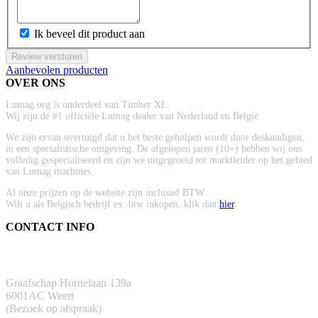
Ik beveel dit product aan
Review versturen
Aanbevolen producten
OVER ONS
Lumag.org is onderdeel van Timber XL.
Wij zijn dé #1 officiële Lumag dealer van Nederland en België.
We zijn ervan overtuigd dat u het beste geholpen wordt door deskundigen,
in een specialistische omgeving. De afgelopen jaren (10+) hebben wij ons
volledig gespecialiseerd en zijn we uitgegroeid tot marktleider op het gebied
van Lumag machines.
Al onze prijzen op de website zijn inclusief BTW.
Wilt u als Belgisch bedrijf ex. btw inkopen, klik dan
hier
.
CONTACT INFO
ADRES
Graafschap Hornelaan 139a
6001AC Weert
(Bezoek op afspraak)