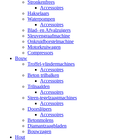
Stronkenfrees
Accessoires
Hakselaars
Waterpompen
Accessoires
Blad- en Afvalzuigers
Sleuvengraafmachine
Onkruidborstelmachine
Motorkruiwagen
Compressors
Bouw
Troffel-vlindermachines
Accessoires
Beton trilbalken
Accessoires
Trilnaalden
Accessoires
Steen-tegelzaagmachines
Accessoires
Doorslijpers
Accessoires
Betonmolens
Diamantzaagbladen
Bouwzagen
Hout