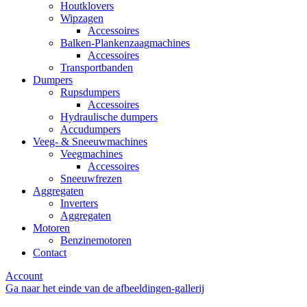
Houtklovers
Wipzagen
Accessoires
Balken-Plankenzaagmachines
Accessoires
Transportbanden
Dumpers
Rupsdumpers
Accessoires
Hydraulische dumpers
Accudumpers
Veeg- & Sneeuwmachines
Veegmachines
Accessoires
Sneeuwfrezen
Aggregaten
Inverters
Aggregaten
Motoren
Benzinemotoren
Contact
Account
Ga naar het einde van de afbeeldingen-gallerij