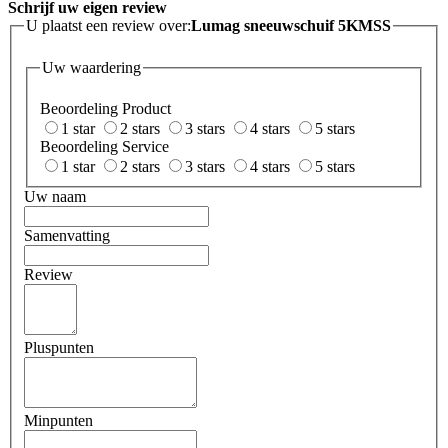
Schrijf uw eigen review
U plaatst een review over:
Lumag sneeuwschuif 5KMSS
Uw waardering
Beoordeling Product
1 star
2 stars
3 stars
4 stars
5 stars
Beoordeling Service
1 star
2 stars
3 stars
4 stars
5 stars
Uw naam
Samenvatting
Review
Pluspunten
Minpunten