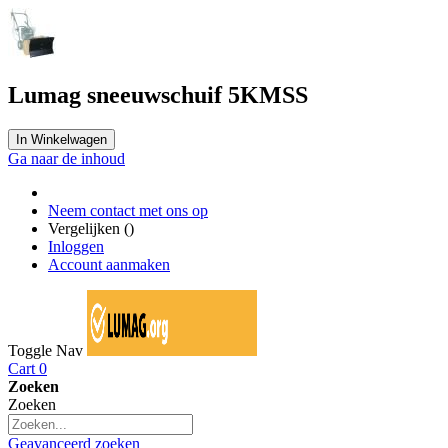
Lumag sneeuwschuif 5KMSS
In Winkelwagen
Ga naar de inhoud
Neem contact met ons op
Vergelijken (
)
Inloggen
Account aanmaken
Toggle Nav
Cart
0
Zoeken
Zoeken
Geavanceerd zoeken