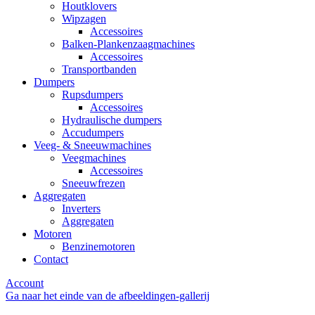
Houtklovers
Wipzagen
Accessoires
Balken-Plankenzaagmachines
Accessoires
Transportbanden
Dumpers
Rupsdumpers
Accessoires
Hydraulische dumpers
Accudumpers
Veeg- & Sneeuwmachines
Veegmachines
Accessoires
Sneeuwfrezen
Aggregaten
Inverters
Aggregaten
Motoren
Benzinemotoren
Contact
Account
Ga naar het einde van de afbeeldingen-gallerij