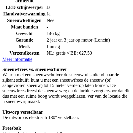
achteruit
LED schijnwerper
Ja
Handvatverwarming
Ja
Sneeuwkettingen
Nee
Maat banden
-
Gewicht
146 kg
Garantie
2 jaar en 3 jaar op motor (Loncin)
Merk
Lumag
Verzendkosten
NL: gratis // BE: €27,50
Meer informatie
Sneeuwfrees vs. sneeuwschuiver
Waar u met een sneeuwschuiver de sneeuw uitsluitend naar de
zijkant schuift, kunt u met een sneeuwfrees de sneeuw (of
aangevroren sneeuw) tot 15 meter verderop laten komen. De
sneeuwfrees freest de sneeuw weg en de turbine zorgt ervoor dat dit
dus met een ruime boog wordt weggeblazen, ver van de locatie die
u sneeuwvrij maakt.
Uitworp verstelbaar
De uitworp is elektrisch 180º verstelbaar.
Freesbak