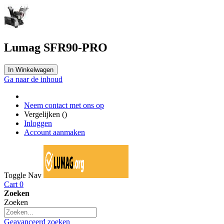
Lumag SFR90-PRO
In Winkelwagen
Ga naar de inhoud
Neem contact met ons op
Vergelijken (
)
Inloggen
Account aanmaken
Toggle Nav
Cart
0
Zoeken
Zoeken
Geavanceerd zoeken