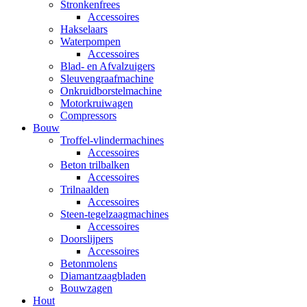
Stronkenfrees
Accessoires
Hakselaars
Waterpompen
Accessoires
Blad- en Afvalzuigers
Sleuvengraafmachine
Onkruidborstelmachine
Motorkruiwagen
Compressors
Bouw
Troffel-vlindermachines
Accessoires
Beton trilbalken
Accessoires
Trilnaalden
Accessoires
Steen-tegelzaagmachines
Accessoires
Doorslijpers
Accessoires
Betonmolens
Diamantzaagbladen
Bouwzagen
Hout