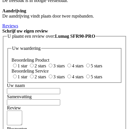
De freesbak is in hoogte verstelbaar.
Aandrijving
De aandrijving vindt plaats door twee rupsbanden.
Reviews
Schrijf uw eigen review
U plaatst een review over:
Lumag SFR90-PRO
Uw waardering
Beoordeling Product
1 star
2 stars
3 stars
4 stars
5 stars
Beoordeling Service
1 star
2 stars
3 stars
4 stars
5 stars
Uw naam
Samenvatting
Review
Pluspunten