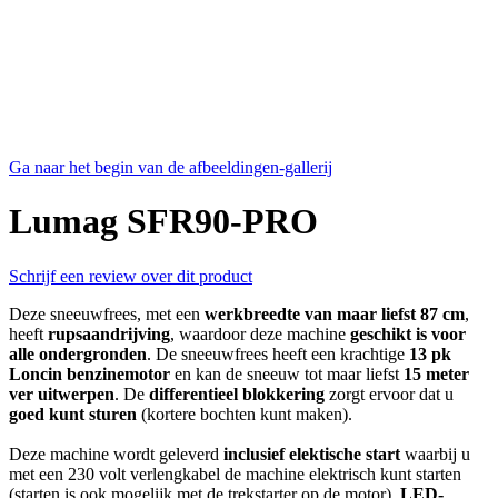
Ga naar het begin van de afbeeldingen-gallerij
Lumag SFR90-PRO
Schrijf een review over dit product
Deze sneeuwfrees, met een
werkbreedte van maar liefst 87 cm
,
heeft
rupsaandrijving
, waardoor deze machine
geschikt is voor
alle ondergronden
. De sneeuwfrees heeft een krachtige
13 pk
Loncin benzinemotor
en kan de sneeuw tot maar liefst
15 meter
ver uitwerpen
. De
differentieel blokkering
zorgt ervoor dat u
goed kunt sturen
(kortere bochten kunt maken).
Deze machine wordt geleverd
inclusief elektische start
waarbij u
met een 230 volt verlengkabel de machine elektrisch kunt starten
(starten is ook mogelijk met de trekstarter op de motor),
LED-