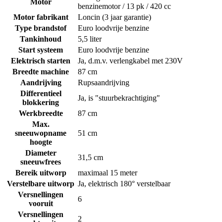
Motor
benzinemotor / 13 pk / 420 cc
Motor fabrikant
Loncin (3 jaar garantie)
Type brandstof
Euro loodvrije benzine
Tankinhoud
5,5 liter
Start systeem
Euro loodvrije benzine
Elektrisch starten
Ja, d.m.v. verlengkabel met 230V
Breedte machine
87 cm
Aandrijving
Rupsaandrijving
Differentieel
Ja, is "stuurbekrachtiging"
blokkering
Werkbreedte
87 cm
Max.
sneeuwopname
51 cm
hoogte
Diameter
31,5 cm
sneeuwfrees
Bereik uitworp
maximaal 15 meter
Verstelbare uitworp
Ja, elektrisch 180° verstelbaar
Versnellingen
6
vooruit
Versnellingen
2