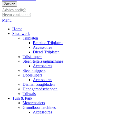
Zoeken
Advies nodig?
Neem contact op!
Menu
Home
Straatwerk
Trilplaten
Benzine Trilplaten
Accessoires
Diesel Trilplaten
Trilstampers
Steen-tegelzaagmachines
Accessoires
Steenknippers
Doorslijpers
Accessoires
Diamantzaagbladen
Handgereedschappen
Trilwals
Tuin & Park
Motormaaiers
Grondboormachines
Accessoires