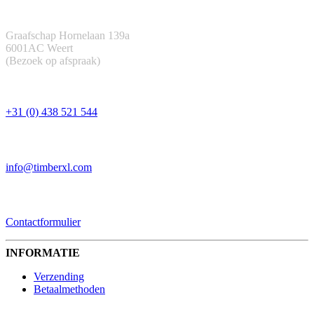
ADRES
Graafschap Hornelaan 139a
6001AC Weert
(Bezoek op afspraak)
TELEFOON
+31 (0) 438 521 544
EMAIL
info@timberxl.com
CONTACTFORMULIER
Contactformulier
INFORMATIE
Verzending
Betaalmethoden