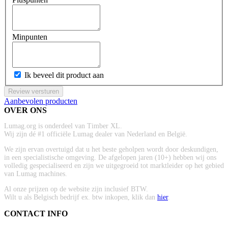
Minpunten
Ik beveel dit product aan
Review versturen
Aanbevolen producten
OVER ONS
Lumag.org is onderdeel van Timber XL.
Wij zijn dé #1 officiële Lumag dealer van Nederland en België.
We zijn ervan overtuigd dat u het beste geholpen wordt door deskundigen,
in een specialistische omgeving. De afgelopen jaren (10+) hebben wij ons
volledig gespecialiseerd en zijn we uitgegroeid tot marktleider op het gebied
van Lumag machines.
Al onze prijzen op de website zijn inclusief BTW.
Wilt u als Belgisch bedrijf ex. btw inkopen, klik dan
hier
.
CONTACT INFO