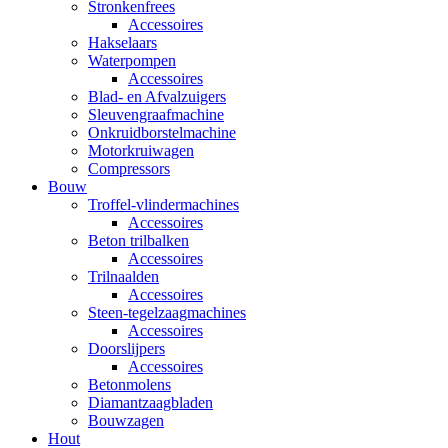
Stronkenfrees
Accessoires
Hakselaars
Waterpompen
Accessoires
Blad- en Afvalzuigers
Sleuvengraafmachine
Onkruidborstelmachine
Motorkruiwagen
Compressors
Bouw
Troffel-vlindermachines
Accessoires
Beton trilbalken
Accessoires
Trilnaalden
Accessoires
Steen-tegelzaagmachines
Accessoires
Doorslijpers
Accessoires
Betonmolens
Diamantzaagbladen
Bouwzagen
Hout