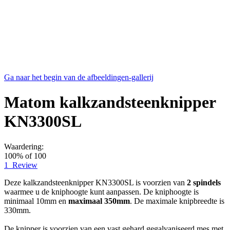
Ga naar het begin van de afbeeldingen-gallerij
Matom kalkzandsteenknipper
KN3300SL
Waardering:
100
% of
100
1
Review
Deze kalkzandsteenknipper KN3300SL is voorzien van
2 spindels
waarmee u de kniphoogte kunt aanpassen. De kniphoogte is
minimaal 10mm en
maximaal 350mm
. De maximale knipbreedte is
330mm.
De knipper is voorzien van een vast gehard gegalvaniseerd mes met