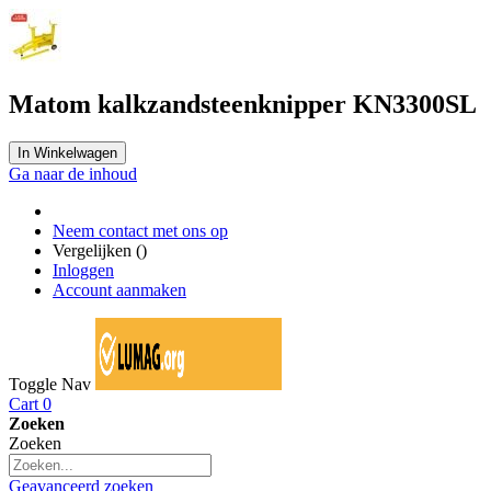
Matom kalkzandsteenknipper KN3300SL
In Winkelwagen
Ga naar de inhoud
Neem contact met ons op
Vergelijken (
)
Inloggen
Account aanmaken
Toggle Nav
Cart
0
Zoeken
Zoeken
Geavanceerd zoeken