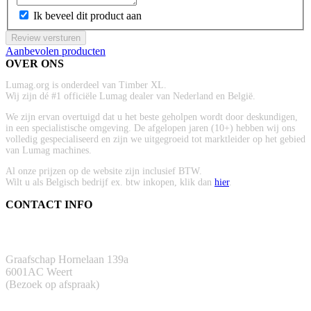
Ik beveel dit product aan
Review versturen
Aanbevolen producten
OVER ONS
Lumag.org is onderdeel van Timber XL.
Wij zijn dé #1 officiële Lumag dealer van Nederland en België.
We zijn ervan overtuigd dat u het beste geholpen wordt door deskundigen,
in een specialistische omgeving. De afgelopen jaren (10+) hebben wij ons
volledig gespecialiseerd en zijn we uitgegroeid tot marktleider op het gebied
van Lumag machines.
Al onze prijzen op de website zijn inclusief BTW.
Wilt u als Belgisch bedrijf ex. btw inkopen, klik dan
hier
.
CONTACT INFO
ADRES
Graafschap Hornelaan 139a
6001AC Weert
(Bezoek op afspraak)
TELEFOON