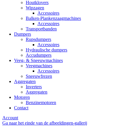
Houtklovers
Wipzagen
Accessoires
Balken-Plankenzaagmachines
Accessoires
Transportbanden
Dumpers
Rupsdumpers
Accessoires
Hydraulische dumpers
Accudumpers
Veeg- & Sneeuwmachines
Veegmachines
Accessoires
Sneeuwfrezen
Aggregaten
Inverters
Aggregaten
Motoren
Benzinemotoren
Contact
Account
Ga naar het einde van de afbeeldingen-gallerij