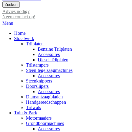
Zoeken
Advies nodig?
Neem contact op!
Menu
Home
Straatwerk
Trilplaten
Benzine Trilplaten
Accessoires
Diesel Trilplaten
Trilstampers
Steen-tegelzaagmachines
Accessoires
Steenknippers
Doorslijpers
Accessoires
Diamantzaagbladen
Handgereedschappen
Trilwals
Tuin & Park
Motormaaiers
Grondboormachines
Accessoires