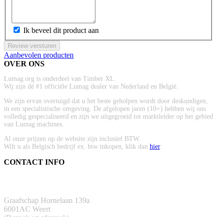
Ik beveel dit product aan
Review versturen
Aanbevolen producten
OVER ONS
Lumag.org is onderdeel van Timber XL.
Wij zijn dé #1 officiële Lumag dealer van Nederland en België.
We zijn ervan overtuigd dat u het beste geholpen wordt door deskundigen,
in een specialistische omgeving. De afgelopen jaren (10+) hebben wij ons
volledig gespecialiseerd en zijn we uitgegroeid tot marktleider op het gebied
van Lumag machines.
Al onze prijzen op de website zijn inclusief BTW.
Wilt u als Belgisch bedrijf ex. btw inkopen, klik dan
hier
.
CONTACT INFO
ADRES
Graafschap Hornelaan 139a
6001AC Weert