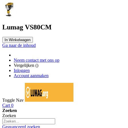
Lumag VS80CM
In Winkelwagen
Ga naar de inhoud
Neem contact met ons op
Vergelijken (
)
Inloggen
Account aanmaken
Toggle Nav
Cart
0
Zoeken
Zoeken
Geavanceerd zoeken