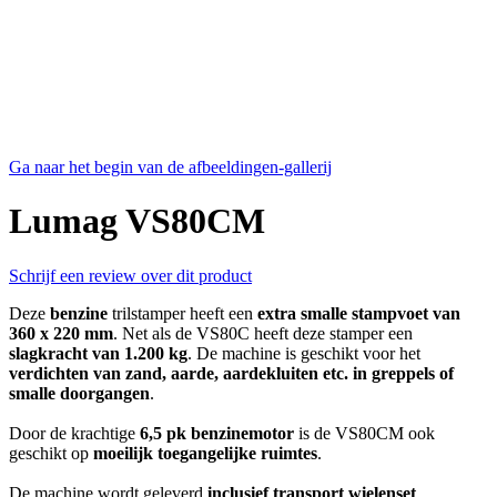
Ga naar het begin van de afbeeldingen-gallerij
Lumag VS80CM
Schrijf een review over dit product
Deze
benzine
trilstamper heeft een
extra smalle stampvoet van
360 x 220 mm
. Net als de VS80C heeft deze stamper een
slagkracht van 1.200 kg
. De machine is geschikt voor het
verdichten van zand, aarde, aardekluiten etc. in greppels of
smalle doorgangen
.
Door de krachtige
6,5 pk benzinemotor
is de VS80CM ook
geschikt op
moeilijk toegangelijke ruimtes
.
De machine wordt geleverd
inclusief transport wielenset
.