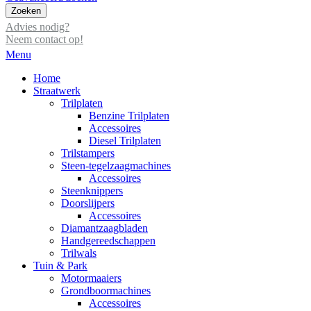
Zoeken
Advies nodig?
Neem contact op!
Menu
Home
Straatwerk
Trilplaten
Benzine Trilplaten
Accessoires
Diesel Trilplaten
Trilstampers
Steen-tegelzaagmachines
Accessoires
Steenknippers
Doorslijpers
Accessoires
Diamantzaagbladen
Handgereedschappen
Trilwals
Tuin & Park
Motormaaiers
Grondboormachines
Accessoires