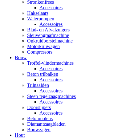
Stronkenfrees
Accessoires
Hakselaars
Waterpompen
Accessoires
Blad- en Afvalzuigers
Sleuvengraafmachine
Onkruidborstelmachine
Motorkruiwagen
Compressors
Bouw
Troffel-vlindermachines
Accessoires
Beton trilbalken
Accessoires
Trilnaalden
Accessoires
Steen-tegelzaagmachines
Accessoires
Doorslijpers
Accessoires
Betonmolens
Diamantzaagbladen
Bouwzagen
Hout