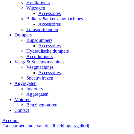
Houtklovers
Wipzagen
Accessoires
Balken-Plankenzaagmachines
Accessoires
Transportbanden
Dumpers
Rupsdumpers
Accessoires
Hydraulische dumpers
Accudumpers
Veeg- & Sneeuwmachines
Veegmachines
Accessoires
Sneeuwfrezen
Aggregaten
Inverters
Aggregaten
Motoren
Benzinemotoren
Contact
Account
Ga naar het einde van de afbeeldingen-gallerij