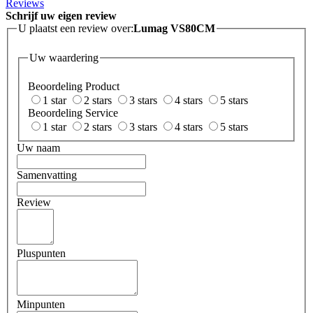
Reviews
Schrijf uw eigen review
U plaatst een review over:
Lumag VS80CM
Uw waardering
Beoordeling Product
1 star
2 stars
3 stars
4 stars
5 stars
Beoordeling Service
1 star
2 stars
3 stars
4 stars
5 stars
Uw naam
Samenvatting
Review
Pluspunten
Minpunten