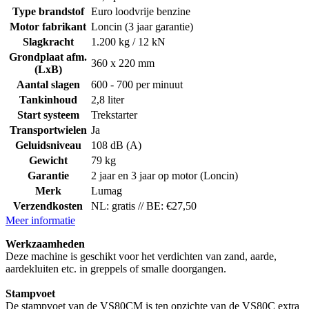
Type brandstof
Euro loodvrije benzine
Motor fabrikant
Loncin (3 jaar garantie)
Slagkracht
1.200 kg / 12 kN
Grondplaat afm.
360 x 220 mm
(LxB)
Aantal slagen
600 - 700 per minuut
Tankinhoud
2,8 liter
Start systeem
Trekstarter
Transportwielen
Ja
Geluidsniveau
108 dB (A)
Gewicht
79 kg
Garantie
2 jaar en 3 jaar op motor (Loncin)
Merk
Lumag
Verzendkosten
NL: gratis // BE: €27,50
Meer informatie
Werkzaamheden
Deze machine is geschikt voor het verdichten van zand, aarde,
aardekluiten etc. in greppels of smalle doorgangen.
Stampvoet
De stampvoet van de VS80CM is ten opzichte van de VS80C extra