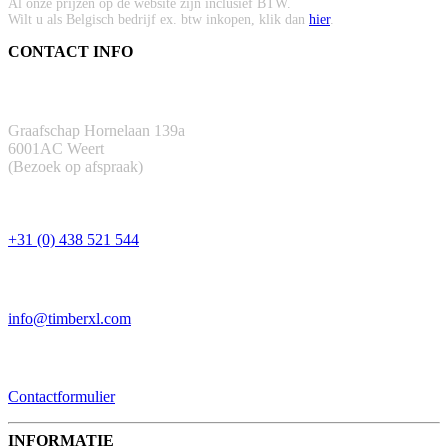
Al onze prijzen op de website zijn inclusief BTW.
Wilt u als Belgisch bedrijf ex. btw inkopen, klik dan
hier
.
CONTACT INFO
ADRES
Graafschap Hornelaan 139a
6001AC Weert
(Bezoek op afspraak)
TELEFOON
+31 (0) 438 521 544
EMAIL
info@timberxl.com
CONTACTFORMULIER
Contactformulier
INFORMATIE