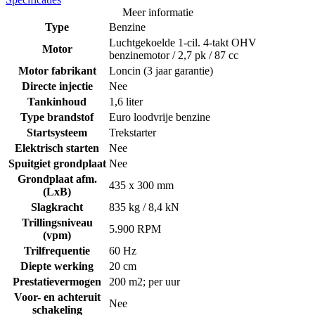
Meer informatie
Type
Benzine
Luchtgekoelde 1-cil. 4-takt OHV
Motor
benzinemotor / 2,7 pk / 87 cc
Motor fabrikant
Loncin (3 jaar garantie)
Directe injectie
Nee
Tankinhoud
1,6 liter
Type brandstof
Euro loodvrije benzine
Startsysteem
Trekstarter
Elektrisch starten
Nee
Spuitgiet grondplaat
Nee
Grondplaat afm.
435 x 300 mm
(LxB)
Slagkracht
835 kg / 8,4 kN
Trillingsniveau
5.900 RPM
(vpm)
Trilfrequentie
60 Hz
Diepte werking
20 cm
Prestatievermogen
200 m2; per uur
Voor- en achteruit
Nee
schakeling