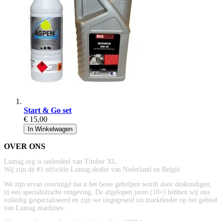
Start & Go set
€ 15,00
In Winkelwagen
OVER ONS
Lumag.org is onderdeel van Timber XL.
Wij zijn dé #1 officiële Lumag dealer van Nederland en België.
We zijn ervan overtuigd dat u het beste geholpen wordt door deskundigen,
in een specialistische omgeving. De afgelopen jaren (10+) hebben wij ons
volledig gespecialiseerd en zijn we uitgegroeid tot marktleider op het gebied
van Lumag machines.