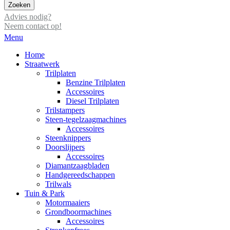
Zoeken
Advies nodig?
Neem contact op!
Menu
Home
Straatwerk
Trilplaten
Benzine Trilplaten
Accessoires
Diesel Trilplaten
Trilstampers
Steen-tegelzaagmachines
Accessoires
Steenknippers
Doorslijpers
Accessoires
Diamantzaagbladen
Handgereedschappen
Trilwals
Tuin & Park
Motormaaiers
Grondboormachines
Accessoires