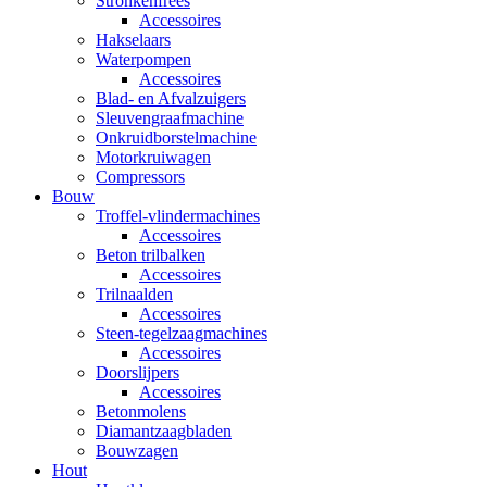
Stronkenfrees
Accessoires
Hakselaars
Waterpompen
Accessoires
Blad- en Afvalzuigers
Sleuvengraafmachine
Onkruidborstelmachine
Motorkruiwagen
Compressors
Bouw
Troffel-vlindermachines
Accessoires
Beton trilbalken
Accessoires
Trilnaalden
Accessoires
Steen-tegelzaagmachines
Accessoires
Doorslijpers
Accessoires
Betonmolens
Diamantzaagbladen
Bouwzagen
Hout