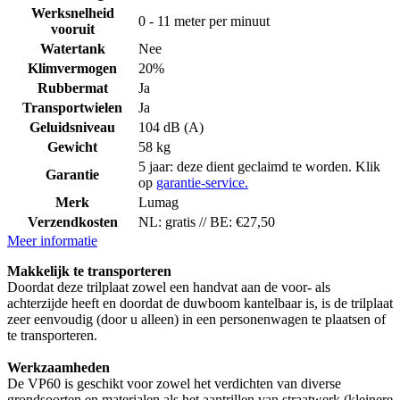
Werksnelheid
0 - 11 meter per minuut
vooruit
Watertank
Nee
Klimvermogen
20%
Rubbermat
Ja
Transportwielen
Ja
Geluidsniveau
104 dB (A)
Gewicht
58 kg
5 jaar: deze dient geclaimd te worden. Klik
Garantie
op
garantie-service.
Merk
Lumag
Verzendkosten
NL: gratis // BE: €27,50
Meer informatie
Makkelijk te transporteren
Doordat deze trilplaat zowel een handvat aan de voor- als
achterzijde heeft en doordat de duwboom kantelbaar is, is de trilplaat
zeer eenvoudig (door u alleen) in een personenwagen te plaatsen of
te transporteren.
Werkzaamheden
De VP60 is geschikt voor zowel het verdichten van diverse
grondsoorten en materialen als het aantrillen van straatwerk (kleinere