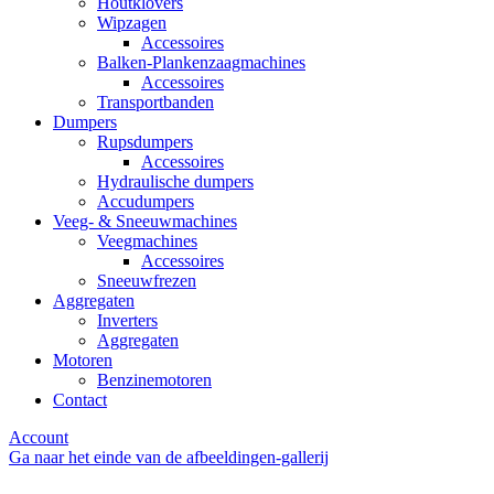
Houtklovers
Wipzagen
Accessoires
Balken-Plankenzaagmachines
Accessoires
Transportbanden
Dumpers
Rupsdumpers
Accessoires
Hydraulische dumpers
Accudumpers
Veeg- & Sneeuwmachines
Veegmachines
Accessoires
Sneeuwfrezen
Aggregaten
Inverters
Aggregaten
Motoren
Benzinemotoren
Contact
Account
Ga naar het einde van de afbeeldingen-gallerij