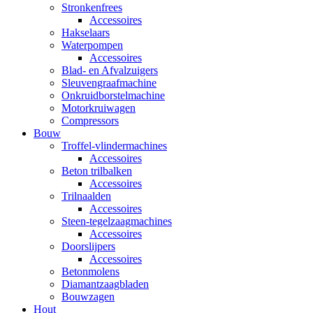
Stronkenfrees
Accessoires
Hakselaars
Waterpompen
Accessoires
Blad- en Afvalzuigers
Sleuvengraafmachine
Onkruidborstelmachine
Motorkruiwagen
Compressors
Bouw
Troffel-vlindermachines
Accessoires
Beton trilbalken
Accessoires
Trilnaalden
Accessoires
Steen-tegelzaagmachines
Accessoires
Doorslijpers
Accessoires
Betonmolens
Diamantzaagbladen
Bouwzagen
Hout