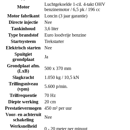
Luchtgekoelde 1-cil. 4-takt OHV
Motor
benzinemotor / 6,5 pk / 196 cc
Motor fabrikant
Loncin (3 jaar garantie)
Directe injectie
Nee
Tankinhoud
3,6 liter
Type brandstof
Euro loodvrije benzine
Startsysteem
Trekstarter
Elektrisch starten
Nee
Spuitgiet
Ja
grondplaat
Grondplaat afm.
500 x 370 mm
(LxB)
Slagkracht
1.050 kg / 10,5 kN
Trillingsniveau
5.600 p/min.
(vpm)
Trilfrequentie
70 Hz
Diepte werking
20 cm
Prestatievermogen
450 m² per uur
Voor- en achteruit
Nee
schakeling
Werksnelheid
0 - 20 meter per minuut