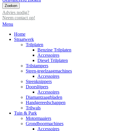
Zoeken
Advies nodig?
Neem contact op!
Menu
Home
Straatwerk
Trilplaten
Benzine Trilplaten
Accessoires
Diesel Trilplaten
Trilstampers
Steen-tegelzaagmachines
Accessoires
Steenknippers
Doorslijpers
Accessoires
Diamantzaagbladen
Handgereedschappen
Trilwals
Tuin & Park
Motormaaiers
Grondboormachines
Accessoires