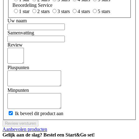
Beoordeling Service
1 star
2 stars
3 stars
4 stars
5 stars
Uw naam
Samenvatting
Review
Pluspunten
Minpunten
Ik beveel dit product aan
Review versturen
Aanbevolen producten
Gelijk aan de slag? Bestel een Start&Go set!