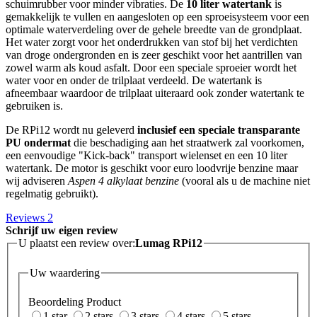
schuimrubber voor minder vibraties. De
10 liter watertank
is
gemakkelijk te vullen en aangesloten op een sproeisysteem voor een
optimale waterverdeling over de gehele breedte van de grondplaat.
Het water zorgt voor het onderdrukken van stof bij het verdichten
van droge ondergronden en is zeer geschikt voor het aantrillen van
zowel warm als koud asfalt. Door een speciale sproeier wordt het
water voor en onder de trilplaat verdeeld. De watertank is
afneembaar waardoor de trilplaat uiteraard ook zonder watertank te
gebruiken is.
De RPi12 wordt nu geleverd
inclusief een speciale transparante
PU ondermat
die beschadiging aan het straatwerk zal voorkomen,
een eenvoudige "Kick-back" transport wielenset en een 10 liter
watertank. De motor is geschikt voor euro loodvrije benzine maar
wij adviseren
Aspen 4 alkylaat benzine
(vooral als u de machine niet
regelmatig gebruikt).
Reviews
2
Schrijf uw eigen review
U plaatst een review over:
Lumag RPi12
Uw waardering
Beoordeling Product
1 star
2 stars
3 stars
4 stars
5 stars