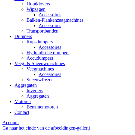
Houtklovers
Wipzagen
Accessoires
Balken-Plankenzaagmachines
Accessoires
Transportbanden
Dumpers
Rupsdumpers
Accessoires
Hydraulische dumpers
Accudumpers
Veeg- & Sneeuwmachines
Veegmachines
Accessoires
Sneeuwfrezen
Aggregaten
Inverters
Aggregaten
Motoren
Benzinemotoren
Contact
Account
Ga naar het einde van de afbeeldingen-gallerij