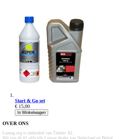
Start & Go set
€ 15,00
In Winkelwagen
OVER ONS
Lumag.org is onderdeel van Timber XL.
Wij zijn dé #1 officiële Lumag dealer van Nederland en België.