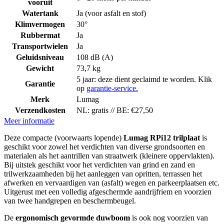
vooruit
Watertank
Ja (voor asfalt en stof)
Klimvermogen
30°
Rubbermat
Ja
Transportwielen
Ja
Geluidsniveau
108 dB (A)
Gewicht
73,7 kg
5 jaar: deze dient geclaimd te worden. Klik
Garantie
op
garantie-service.
Merk
Lumag
Verzendkosten
NL: gratis // BE: €27,50
Meer informatie
Deze compacte (voorwaarts lopende)
Lumag RPi12 trilplaat
is
geschikt voor zowel het verdichten van diverse grondsoorten en
materialen als het aantrillen van straatwerk (kleinere oppervlakten).
Bij uitstek geschikt voor het verdichten van grind en zand en
trilwerkzaamheden bij het aanleggen van opritten, terrassen het
afwerken en vervaardigen van (asfalt) wegen en parkeerplaatsen etc.
Uitgerust met een volledig afgeschermde aandrijfriem en voorzien
van twee handgrepen en beschermbeugel.
De
ergonomisch gevormde duwboom
is ook nog voorzien van