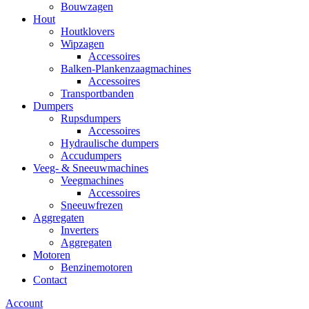
Bouwzagen
Hout
Houtklovers
Wipzagen
Accessoires
Balken-Plankenzaagmachines
Accessoires
Transportbanden
Dumpers
Rupsdumpers
Accessoires
Hydraulische dumpers
Accudumpers
Veeg- & Sneeuwmachines
Veegmachines
Accessoires
Sneeuwfrezen
Aggregaten
Inverters
Aggregaten
Motoren
Benzinemotoren
Contact
Account