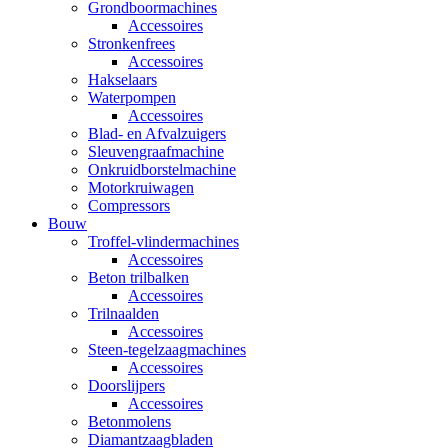
Grondboormachines
Accessoires
Stronkenfrees
Accessoires
Hakselaars
Waterpompen
Accessoires
Blad- en Afvalzuigers
Sleuvengraafmachine
Onkruidborstelmachine
Motorkruiwagen
Compressors
Bouw
Troffel-vlindermachines
Accessoires
Beton trilbalken
Accessoires
Trilnaalden
Accessoires
Steen-tegelzaagmachines
Accessoires
Doorslijpers
Accessoires
Betonmolens
Diamantzaagbladen