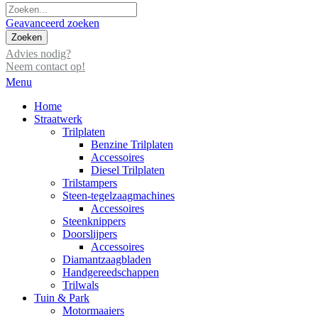
Geavanceerd zoeken
Zoeken
Advies nodig?
Neem contact op!
Menu
Home
Straatwerk
Trilplaten
Benzine Trilplaten
Accessoires
Diesel Trilplaten
Trilstampers
Steen-tegelzaagmachines
Accessoires
Steenknippers
Doorslijpers
Accessoires
Diamantzaagbladen
Handgereedschappen
Trilwals
Tuin & Park
Motormaaiers