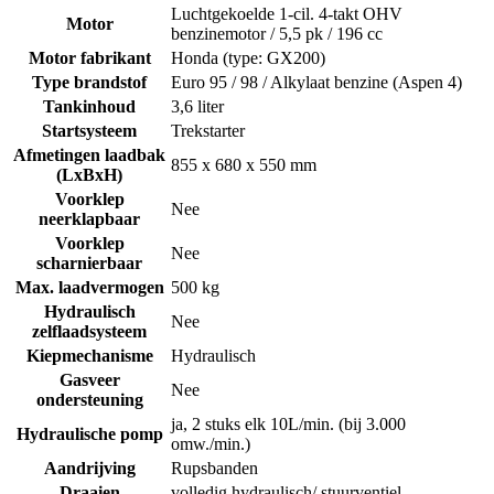
Luchtgekoelde 1-cil. 4-takt OHV
Motor
benzinemotor / 5,5 pk / 196 cc
Motor fabrikant
Honda (type: GX200)
Type brandstof
Euro 95 / 98 / Alkylaat benzine (Aspen 4)
Tankinhoud
3,6 liter
Startsysteem
Trekstarter
Afmetingen laadbak
855 x 680 x 550 mm
(LxBxH)
Voorklep
Nee
neerklapbaar
Voorklep
Nee
scharnierbaar
Max. laadvermogen
500 kg
Hydraulisch
Nee
zelflaadsysteem
Kiepmechanisme
Hydraulisch
Gasveer
Nee
ondersteuning
ja, 2 stuks elk 10L/min. (bij 3.000
Hydraulische pomp
omw./min.)
Aandrijving
Rupsbanden
Draaien
volledig hydraulisch/ stuurventiel