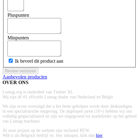
Pluspunten
Minpunten
Ik beveel dit product aan
Review versturen
Aanbevolen producten
OVER ONS
Lumag.org is onderdeel van Timber XL.
Wij zijn dé #1 officiële Lumag dealer van Nederland en België.
We zijn ervan overtuigd dat u het beste geholpen wordt door deskundigen,
in een specialistische omgeving. De afgelopen jaren (10+) hebben wij ons
volledig gespecialiseerd en zijn we uitgegroeid tot marktleider op het gebied
van Lumag machines.
Al onze prijzen op de website zijn inclusief BTW.
Wilt u als Belgisch bedrijf ex. btw inkopen, klik dan
hier
.