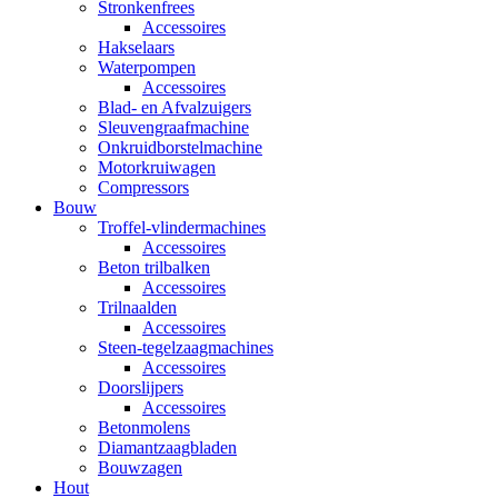
Stronkenfrees
Accessoires
Hakselaars
Waterpompen
Accessoires
Blad- en Afvalzuigers
Sleuvengraafmachine
Onkruidborstelmachine
Motorkruiwagen
Compressors
Bouw
Troffel-vlindermachines
Accessoires
Beton trilbalken
Accessoires
Trilnaalden
Accessoires
Steen-tegelzaagmachines
Accessoires
Doorslijpers
Accessoires
Betonmolens
Diamantzaagbladen
Bouwzagen
Hout