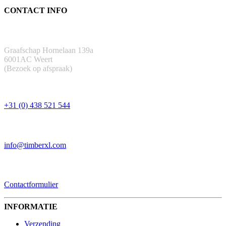
CONTACT INFO
ADRES
Graafschap Hornelaan 139a
6001AC Weert
(Bezoek op afspraak)
TELEFOON
+31 (0) 438 521 544
EMAIL
info@timberxl.com
CONTACTFORMULIER
Contactformulier
INFORMATIE
Verzending