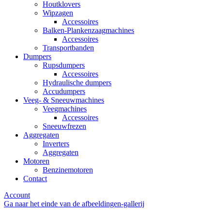
Houtklovers
Wipzagen
Accessoires
Balken-Plankenzaagmachines
Accessoires
Transportbanden
Dumpers
Rupsdumpers
Accessoires
Hydraulische dumpers
Accudumpers
Veeg- & Sneeuwmachines
Veegmachines
Accessoires
Sneeuwfrezen
Aggregaten
Inverters
Aggregaten
Motoren
Benzinemotoren
Contact
Account
Ga naar het einde van de afbeeldingen-gallerij