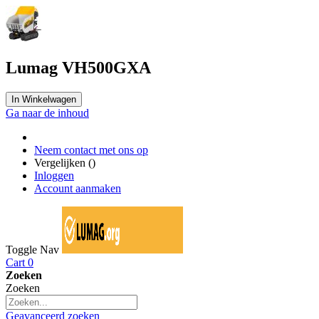
Lumag VH500GXA
In Winkelwagen
Ga naar de inhoud
Neem contact met ons op
Vergelijken (
)
Inloggen
Account aanmaken
Toggle Nav
Cart
0
Zoeken
Zoeken
Geavanceerd zoeken