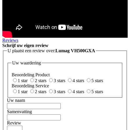
Reviews
Schrijf uw eigen review
U plaatst een review over:
Lumag VH500GXA
Uw waardering
Beoordeling Product
1 star
2 stars
3 stars
4 stars
5 stars
Beoordeling Service
1 star
2 stars
3 stars
4 stars
5 stars
Uw naam
Samenvatting
Review