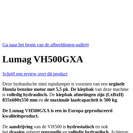
Ga naar het begin van de afbeeldingen-gallerij
Lumag VH500GXA
Schrijf een review over dit product
Deze hydraulische mini rupsdumper is voorzien van een
orginele
Honda benzine motor met 5,5 pk
.
De kiepbak
van deze machine
is
volledig hydraulisch.
De
kiepbak afmetingen zijn (LxBxH)
855x680x550 mm
en
de maximale laadcapaciteit is 500 kg
.
De Lumag VH500GXA is een in Europa geproduceerd
kwaliteitsproduct.
De
aandrijving
van de VH500 is
hydrostatisch
en ook
het
draaien
gebeurt
eenvoudig
en
volledig hydraulisch
. Achterop