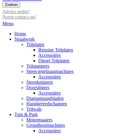
Zoeken
Advies nodig?
Neem contact op!
Menu
Home
Straatwerk
Trilplaten
Benzine Trilplaten
Accessoires
Diesel Trilplaten
Trilstampers
Steen-tegelzaagmachines
Accessoires
Steenknippers
Doorslijpers
Accessoires
Diamantzaagbladen
Handgereedschappen
Trilwals
Tuin & Park
Motormaaiers
Grondboormachines
Accessoires