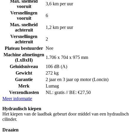
Max. snelheid
3,6 km per uur
vooruit
Versnellingen
6
vooruit
Max. snelheid
1,2 km per uur
achteruit
Versnellingen
2
achteruit
Plateau bestuurder
Nee
Machine afmetingen
1.706 x 704 x 975 mm
(LxBxH)
Geluidsniveau
106 dB (A)
Gewicht
272 kg
Garantie
2 jaar en 3 jaar op motor (Loncin)
Merk
Lumag
Verzendkosten
NL: gratis // BE: €27,50
Meer informatie
Hydraulisch kiepen
Het kiepen van de laadbak gebeurt door middel van een hydraulisch
cilinder.
Draaien