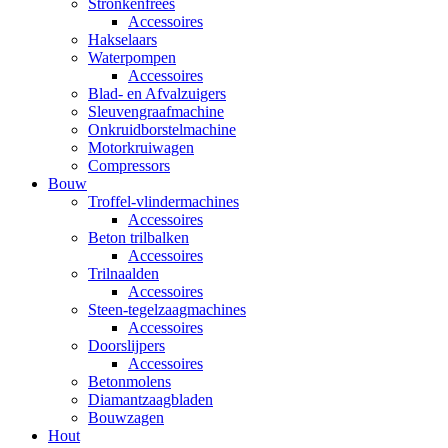
Stronkenfrees
Accessoires
Hakselaars
Waterpompen
Accessoires
Blad- en Afvalzuigers
Sleuvengraafmachine
Onkruidborstelmachine
Motorkruiwagen
Compressors
Bouw
Troffel-vlindermachines
Accessoires
Beton trilbalken
Accessoires
Trilnaalden
Accessoires
Steen-tegelzaagmachines
Accessoires
Doorslijpers
Accessoires
Betonmolens
Diamantzaagbladen
Bouwzagen
Hout