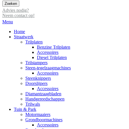
Zoeken
Advies nodig?
Neem contact op!
Menu
Home
Straatwerk
Trilplaten
Benzine Trilplaten
Accessoires
Diesel Trilplaten
Trilstampers
Steen-tegelzaagmachines
Accessoires
Steenknippers
Doorslijpers
Accessoires
Diamantzaagbladen
Handgereedschappen
Trilwals
Tuin & Park
Motormaaiers
Grondboormachines
Accessoires