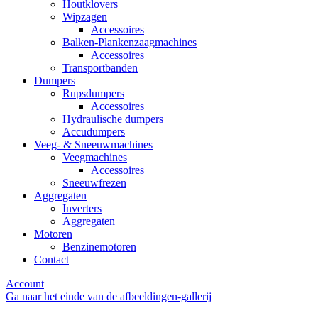
Houtklovers
Wipzagen
Accessoires
Balken-Plankenzaagmachines
Accessoires
Transportbanden
Dumpers
Rupsdumpers
Accessoires
Hydraulische dumpers
Accudumpers
Veeg- & Sneeuwmachines
Veegmachines
Accessoires
Sneeuwfrezen
Aggregaten
Inverters
Aggregaten
Motoren
Benzinemotoren
Contact
Account
Ga naar het einde van de afbeeldingen-gallerij