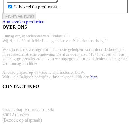
Ik beveel dit product aan
Review versturen
Aanbevolen producten
OVER ONS
Lumag.org is onderdeel van Timber XL.
Wij zijn dé #1 officiële Lumag dealer van Nederland en België.
We zijn ervan overtuigd dat u het beste geholpen wordt door deskundigen,
in een specialistische omgeving. De afgelopen jaren (10+) hebben wij ons
volledig gespecialiseerd en zijn we uitgegroeid tot marktleider op het gebied
van Lumag machines.
Al onze prijzen op de website zijn inclusief BTW.
Wilt u als Belgisch bedrijf ex. btw inkopen, klik dan
hier
.
CONTACT INFO
ADRES
Graafschap Hornelaan 139a
6001AC Weert
(Bezoek op afspraak)
TELEFOON