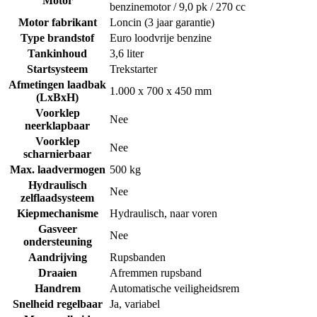
Motor
benzinemotor / 9,0 pk / 270 cc
Motor fabrikant
Loncin (3 jaar garantie)
Type brandstof
Euro loodvrije benzine
Tankinhoud
3,6 liter
Startsysteem
Trekstarter
Afmetingen laadbak
1.000 x 700 x 450 mm
(LxBxH)
Voorklep
Nee
neerklapbaar
Voorklep
Nee
scharnierbaar
Max. laadvermogen
500 kg
Hydraulisch
Nee
zelflaadsysteem
Kiepmechanisme
Hydraulisch, naar voren
Gasveer
Nee
ondersteuning
Aandrijving
Rupsbanden
Draaien
Afremmen rupsband
Handrem
Automatische veiligheidsrem
Snelheid regelbaar
Ja, variabel