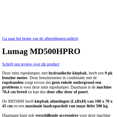
Ga naar het begin van de afbeeldingen-gallerij
Lumag MD500HPRO
Schrijf een review over dit product
Deze mini rupsdumper, met
hydraulische kiepbak
, heeft een
9 pk
benzine motor
. Deze benzinemotor in combinatie met de
rupsbanden
zorgt ervoor dat
geen enkele ondergrond een
probleem
is voor deze mini rupsdumper. Daarnaast is de
machine
70,4 cm breed
en kan dus
door elke deur of poort
.
De MD500H heeft
kiepbak afmetingen (LxBxH) van 100 x 70 x
45 cm
en een
maximale laadcapaciteit van maar liefst 500 kg
.
Daarnaast kunt ook
verschillende accessoires
voor deze machine