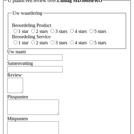
U plaatst een review over:
Lumag MD500HPRO
Uw waardering
Beoordeling Product
1 star
2 stars
3 stars
4 stars
5 stars
Beoordeling Service
1 star
2 stars
3 stars
4 stars
5 stars
Uw naam
Samenvatting
Review
Pluspunten
Minpunten