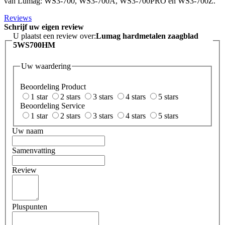
van Lumag: WS3-700, WS3-700A, WS3-700PRO en WS3-700Z.
Reviews
Schrijf uw eigen review
U plaatst een review over:
Lumag hardmetalen zaagblad
5WS700HM
Uw waardering
Beoordeling Product
1 star
2 stars
3 stars
4 stars
5 stars
Beoordeling Service
1 star
2 stars
3 stars
4 stars
5 stars
Uw naam
Samenvatting
Review
Pluspunten