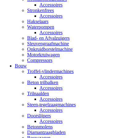
Accessoires
Stronkenfrees
Accessoires
Hakselaars
Waterpompen
Accessoires
Blad- en Afvalzuigers
Sleuvengraafmachine
Onkruidborstelmachine
Motorkruiwagen
Compressors
Bouw
Troffel-vlindermachines
Accessoires
Beton trilbalken
Accessoires
Trilnaalden
Accessoires
Steen-tegelzaagmachines
Accessoires
Doorslijpers
Accessoires
Betonmolens
Diamantzaagbladen
Bouwzagen