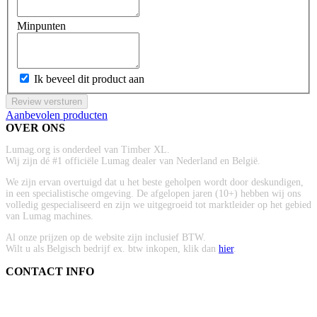
Minpunten
Ik beveel dit product aan
Review versturen
Aanbevolen producten
OVER ONS
Lumag.org is onderdeel van Timber XL.
Wij zijn dé #1 officiële Lumag dealer van Nederland en België.
We zijn ervan overtuigd dat u het beste geholpen wordt door deskundigen,
in een specialistische omgeving. De afgelopen jaren (10+) hebben wij ons
volledig gespecialiseerd en zijn we uitgegroeid tot marktleider op het gebied
van Lumag machines.
Al onze prijzen op de website zijn inclusief BTW.
Wilt u als Belgisch bedrijf ex. btw inkopen, klik dan
hier
.
CONTACT INFO
ADRES