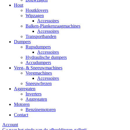
Hout
Houtklovers
Wipzagen
Accessoires
Balken-Plankenzaagmachines
Accessoires
Transportbanden
Dumpers
Rupsdumpers
Accessoires
Hydraulische dumpers
Accudumpers
Veeg- & Sneeuwmachines
Veegmachines
Accessoires
Sneeuwfrezen
Aggregaten
Inverters
Aggregaten
Motoren
Benzinemotoren
Contact
Account
Ga naar het einde van de afbeeldingen-gallerij