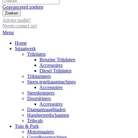
Geavanceerd zoeken
Zoeken
Advies nodig?
Neem contact op!
Menu
Home
Straatwerk
Trilplaten
Benzine Trilplaten
Accessoires
Diesel Trilplaten
Trilstampers
Steen-tegelzaagmachines
Accessoires
Steenknippers
Doorslijpers
Accessoires
Diamantzaagbladen
Handgereedschappen
Trilwals
Tuin & Park
Motormaaiers
Grondboormachines