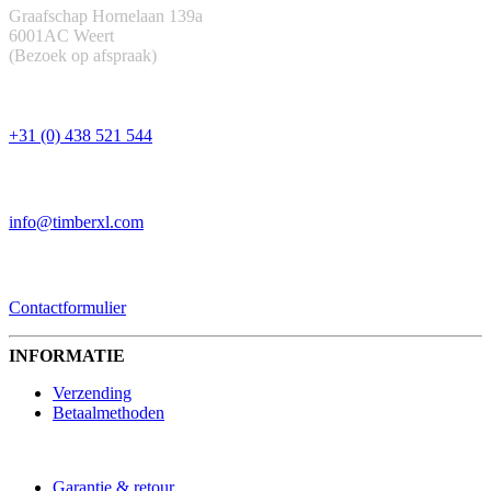
Graafschap Hornelaan 139a
6001AC Weert
(Bezoek op afspraak)
TELEFOON
+31 (0) 438 521 544
EMAIL
info@timberxl.com
CONTACTFORMULIER
Contactformulier
INFORMATIE
Verzending
Betaalmethoden
Garantie & retour