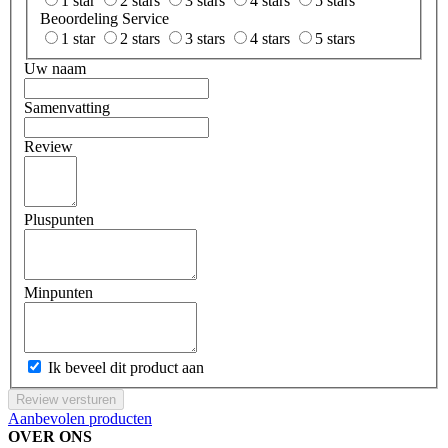
1 star
2 stars
3 stars
4 stars
5 stars
Beoordeling Service
1 star
2 stars
3 stars
4 stars
5 stars
Uw naam
Samenvatting
Review
Pluspunten
Minpunten
Ik beveel dit product aan
Review versturen
Aanbevolen producten
OVER ONS