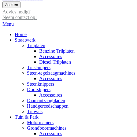
Zoeken
Advies nodig?
Neem contact op!
Menu
Home
Straatwerk
Trilplaten
Benzine Trilplaten
Accessoires
Diesel Trilplaten
Trilstampers
Steen-tegelzaagmachines
Accessoires
Steenknippers
Doorslijpers
Accessoires
Diamantzaagbladen
Handgereedschappen
Trilwals
Tuin & Park
Motormaaiers
Grondboormachines
Accessoires