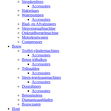
Stronkenfrees
Accessoires
Hakselaars
Waterpompen
Accessoires
Blad- en Afvalzuigers
Sleuvengraafmachine
Onkruidborstelmachine
Motorkruiwagen
Compressors
Bouw
Troffel-vlindermachines
Accessoires
Beton trilbalken
Accessoires
Trilnaalden
Accessoires
Steen-tegelzaagmachines
Accessoires
Doorslijpers
Accessoires
Betonmolens
Diamantzaagbladen
Bouwzagen
Hout