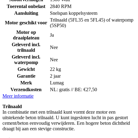
Toerental onbelast
2840 RPM
Aansluiting
Snelspan koppelsysteem
Trilnaald (5FL35 en 5FL45) of waterpomp
Motor geschikt voor
(5SP50)
Motor op
Ja
draaiplateau
Geleverd incl.
Nee
trilnaald
Geleverd incl.
Nee
waterpomp
Gewicht
22 kg
Garantie
2 jaar
Merk
Lumag
Verzendkosten
NL: gratis // BE: €27,50
Meer informatie
Trilnaald
In combinatie met een trilnaald kunt vormt deze motor een
uitstekende beton trilnaald. U kunt ingesloten lucht in pas gestort
cement/beton eenvoudig verwijderen. Een hogere beton dichtheid
draagt bij aan een stevige constructie.