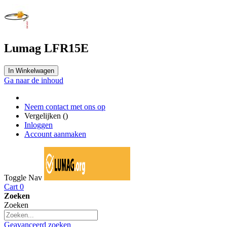
Lumag LFR15E
In Winkelwagen
Ga naar de inhoud
Neem contact met ons op
Vergelijken (
)
Inloggen
Account aanmaken
Toggle Nav
Cart
0
Zoeken
Zoeken
Geavanceerd zoeken