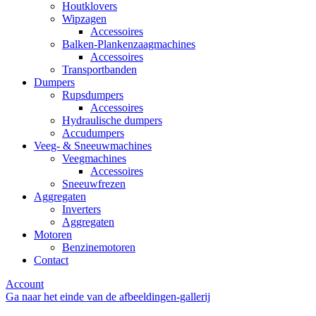
Houtklovers
Wipzagen
Accessoires
Balken-Plankenzaagmachines
Accessoires
Transportbanden
Dumpers
Rupsdumpers
Accessoires
Hydraulische dumpers
Accudumpers
Veeg- & Sneeuwmachines
Veegmachines
Accessoires
Sneeuwfrezen
Aggregaten
Inverters
Aggregaten
Motoren
Benzinemotoren
Contact
Account
Ga naar het einde van de afbeeldingen-gallerij