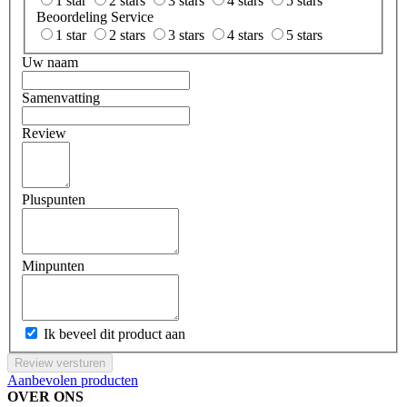
1 star
2 stars
3 stars
4 stars
5 stars
Beoordeling Service
1 star
2 stars
3 stars
4 stars
5 stars
Uw naam
Samenvatting
Review
Pluspunten
Minpunten
Ik beveel dit product aan
Review versturen
Aanbevolen producten
OVER ONS