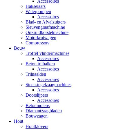
Accessoires
Hakselaars
Waterpompen
Accessoires
Blad- en Afvalzuigers
Sleuvengraafmachine
Onkruidborstelmachine
Motorkruiwagen
Compressors
Bouw
Troffel-vlindermachines
Accessoires
Beton trilbalken
Accessoires
Trilnaalden
Accessoires
Steen-tegelzaagmachines
Accessoires
Doorslijpers
Accessoires
Betonmolens
Diamantzaagbladen
Bouwzagen
Hout
Houtklovers