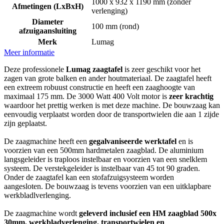
1000 x 932 x 1190 mm (zonder
Afmetingen (LxBxH)
verlenging)
Diameter
100 mm (rond)
afzuigaansluiting
Merk
Lumag
Meer informatie
Deze professionele
Lumag zaagtafel
is zeer geschikt voor het
zagen van grote balken en ander houtmateriaal. De zaagtafel heeft
een extreem robuust constructie en heeft een zaaghoogte van
maximaal 175 mm. De 3000 Watt 400 Volt motor is
zeer krachtig
waardoor het prettig werken is met deze machine. De bouwzaag kan
eenvoudig verplaatst worden door de transportwielen die aan 1 zijde
zijn geplaatst.
De zaagmachine heeft een
gegalvaniseerde werktafel
en is
voorzien van een 500mm hard
metalen zaagblad
. De aluminium
langsgeleider is
traploos instelbaar en voorzien van een snelklem
systeem.
De verstekgeleider is instelbaar van 45 tot 90 graden.
Onder de zaagtafel kan een stofafzuigsysteem worden
aangesloten.
De bouwzaag is tevens voorzien van een uitklapbare
werkbladlverlenging.
De zaagmachine wordt
geleverd inclusief een HM zaagblad 500x
30mm, werkbladverlenging, transportwielen en