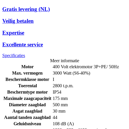
Gratis levering (NL)
Veilig betalen
Expertise
Excellente service
Specificaties
Meer informatie
Motor
400 Volt elektromotor 3P+PE/ 50Hz
Max. vermogen
3000 Watt (S6-40%)
Beschermklasse motor
I
Toerental
2800 t.p.m.
Beschermtype motor
IP54
Maximale zaagcapaciteit
175 mm
Diameter zaagblad
500 mm
Asgat zaagblad
30 mm
Aantal tanden zaagblad
44
Geluidsniveau
108 dB (A)