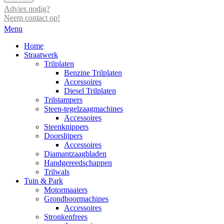
Advies nodig?
Neem contact op!
Menu
Home
Straatwerk
Trilplaten
Benzine Trilplaten
Accessoires
Diesel Trilplaten
Trilstampers
Steen-tegelzaagmachines
Accessoires
Steenknippers
Doorslijpers
Accessoires
Diamantzaagbladen
Handgereedschappen
Trilwals
Tuin & Park
Motormaaiers
Grondboormachines
Accessoires
Stronkenfrees