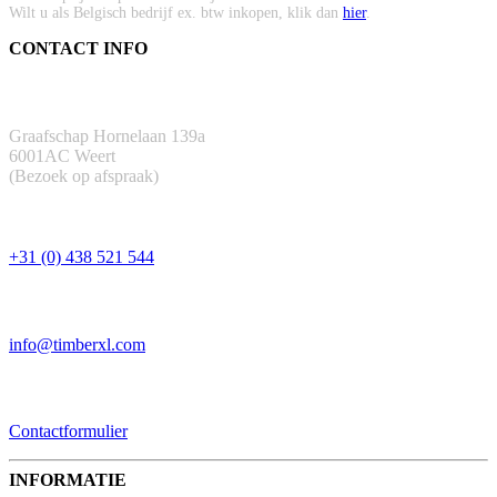
Wilt u als Belgisch bedrijf ex. btw inkopen, klik dan
hier
.
CONTACT INFO
ADRES
Graafschap Hornelaan 139a
6001AC Weert
(Bezoek op afspraak)
TELEFOON
+31 (0) 438 521 544
EMAIL
info@timberxl.com
CONTACTFORMULIER
Contactformulier
INFORMATIE