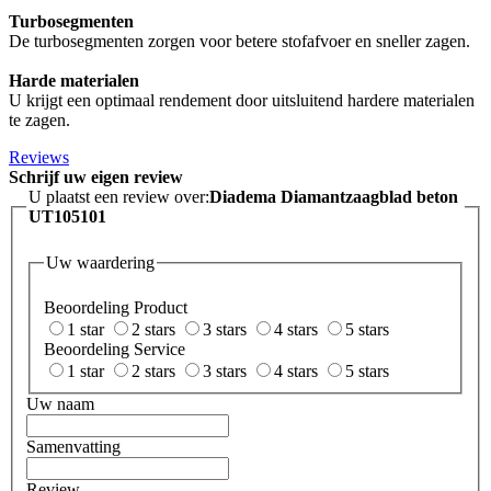
Turbosegmenten
De turbosegmenten zorgen voor betere stofafvoer en sneller zagen.
Harde materialen
U krijgt een optimaal rendement door uitsluitend hardere materialen
te zagen.
Reviews
Schrijf uw eigen review
U plaatst een review over:
Diadema Diamantzaagblad beton
UT105101
Uw waardering
Beoordeling Product
1 star
2 stars
3 stars
4 stars
5 stars
Beoordeling Service
1 star
2 stars
3 stars
4 stars
5 stars
Uw naam
Samenvatting
Review