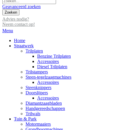
Geavanceerd zoeken
Zoeken
Advies nodig?
Neem contact op!
Menu
Home
Straatwerk
Trilplaten
Benzine Trilplaten
Accessoires
Diesel Trilplaten
Trilstampers
Steen-tegelzaagmachines
Accessoires
Steenknippers
Doorslijpers
Accessoires
Diamantzaagbladen
Handgereedschappen
Trilwals
Tuin & Park
Motormaaiers
Grondboormachines