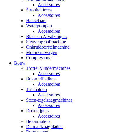
Accessoires
Stronkenfrees
Accessoires
Hakselaars
Waterpompen
Accessoires
Blad- en Afvalzuigers
Sleuvengraafmachine
Onkruidborstelmachine
Motorkruiwagen
Compressors
Bouw
Troffel-vlindermachines
Accessoires
Beton trilbalken
Accessoires
Trilnaalden
Accessoires
Steen-tegelzaagmachines
Accessoires
Doorslijpers
Accessoires
Betonmolens
Diamantzaagbladen
Bouwzagen