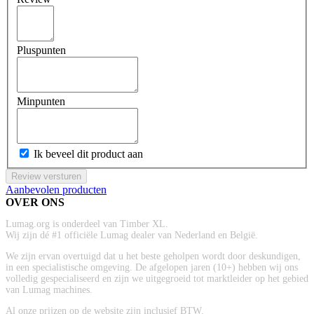
Pluspunten
Minpunten
Ik beveel dit product aan
Review versturen
Aanbevolen producten
OVER ONS
Lumag.org is onderdeel van Timber XL.
Wij zijn dé #1 officiële Lumag dealer van Nederland en België.
We zijn ervan overtuigd dat u het beste geholpen wordt door deskundigen,
in een specialistische omgeving. De afgelopen jaren (10+) hebben wij ons
volledig gespecialiseerd en zijn we uitgegroeid tot marktleider op het gebied
van Lumag machines.
Al onze prijzen op de website zijn inclusief BTW.