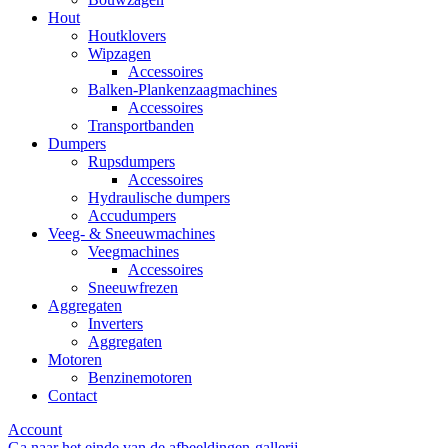
Hout
Houtklovers
Wipzagen
Accessoires
Balken-Plankenzaagmachines
Accessoires
Transportbanden
Dumpers
Rupsdumpers
Accessoires
Hydraulische dumpers
Accudumpers
Veeg- & Sneeuwmachines
Veegmachines
Accessoires
Sneeuwfrezen
Aggregaten
Inverters
Aggregaten
Motoren
Benzinemotoren
Contact
Account
Ga naar het einde van de afbeeldingen-gallerij