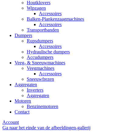
Houtklovers
Wipzagen
Accessoires
Balken-Plankenzaagmachines
Accessoires
Transportbanden
Dumpers
Rupsdumpers
Accessoires
Hydraulische dumpers
Accudumpers
Veeg- & Sneeuwmachines
Veegmachines
Accessoires
Sneeuwfrezen
Aggregaten
Inverters
Aggregaten
Motoren
Benzinemotoren
Contact
Account
Ga naar het einde van de afbeeldingen-gallerij