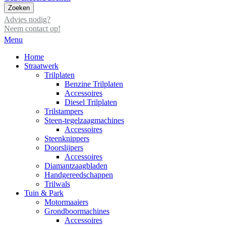
Zoeken
Advies nodig?
Neem contact op!
Menu
Home
Straatwerk
Trilplaten
Benzine Trilplaten
Accessoires
Diesel Trilplaten
Trilstampers
Steen-tegelzaagmachines
Accessoires
Steenknippers
Doorslijpers
Accessoires
Diamantzaagbladen
Handgereedschappen
Trilwals
Tuin & Park
Motormaaiers
Grondboormachines
Accessoires