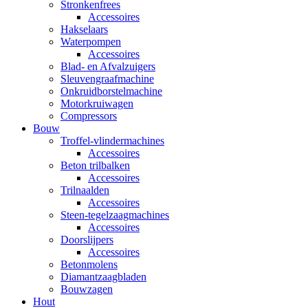
Stronkenfrees
Accessoires
Hakselaars
Waterpompen
Accessoires
Blad- en Afvalzuigers
Sleuvengraafmachine
Onkruidborstelmachine
Motorkruiwagen
Compressors
Bouw
Troffel-vlindermachines
Accessoires
Beton trilbalken
Accessoires
Trilnaalden
Accessoires
Steen-tegelzaagmachines
Accessoires
Doorslijpers
Accessoires
Betonmolens
Diamantzaagbladen
Bouwzagen
Hout