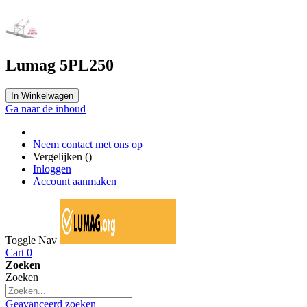
Lumag 5PL250
In Winkelwagen
Ga naar de inhoud
Neem contact met ons op
Vergelijken (
)
Inloggen
Account aanmaken
Toggle Nav
Cart
0
Zoeken
Zoeken
Geavanceerd zoeken