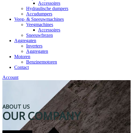
Accessoires
Hydraulische dumpers
Accudumpers
Veeg- & Sneeuwmachines
Veegmachines
Accessoires
Sneeuwfrezen
Aggregaten
Inverters
Aggregaten
Motoren
Benzinemotoren
Contact
Account
ABOUT US
OUR COMPANY