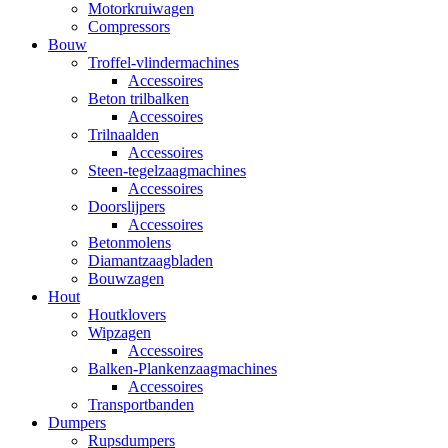
Motorkruiwagen
Compressors
Bouw
Troffel-vlindermachines
Accessoires
Beton trilbalken
Accessoires
Trilnaalden
Accessoires
Steen-tegelzaagmachines
Accessoires
Doorslijpers
Accessoires
Betonmolens
Diamantzaagbladen
Bouwzagen
Hout
Houtklovers
Wipzagen
Accessoires
Balken-Plankenzaagmachines
Accessoires
Transportbanden
Dumpers
Rupsdumpers