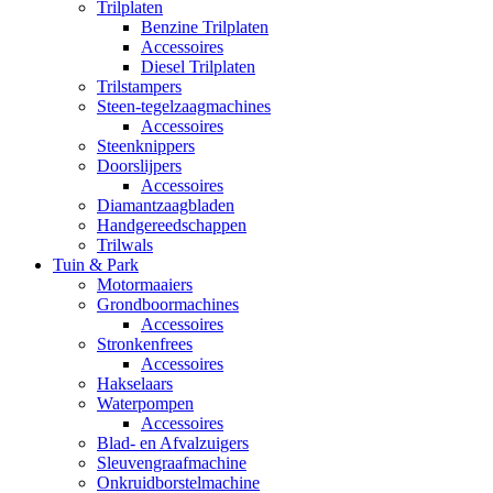
Trilplaten
Benzine Trilplaten
Accessoires
Diesel Trilplaten
Trilstampers
Steen-tegelzaagmachines
Accessoires
Steenknippers
Doorslijpers
Accessoires
Diamantzaagbladen
Handgereedschappen
Trilwals
Tuin & Park
Motormaaiers
Grondboormachines
Accessoires
Stronkenfrees
Accessoires
Hakselaars
Waterpompen
Accessoires
Blad- en Afvalzuigers
Sleuvengraafmachine
Onkruidborstelmachine