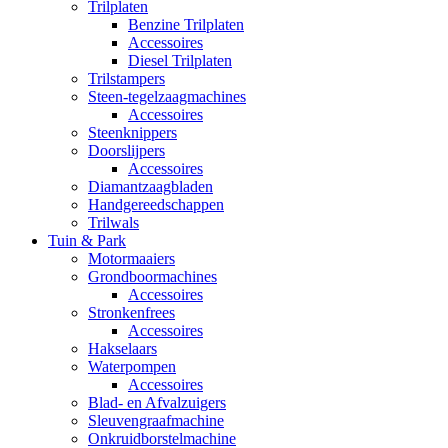
Trilplaten
Benzine Trilplaten
Accessoires
Diesel Trilplaten
Trilstampers
Steen-tegelzaagmachines
Accessoires
Steenknippers
Doorslijpers
Accessoires
Diamantzaagbladen
Handgereedschappen
Trilwals
Tuin & Park
Motormaaiers
Grondboormachines
Accessoires
Stronkenfrees
Accessoires
Hakselaars
Waterpompen
Accessoires
Blad- en Afvalzuigers
Sleuvengraafmachine
Onkruidborstelmachine