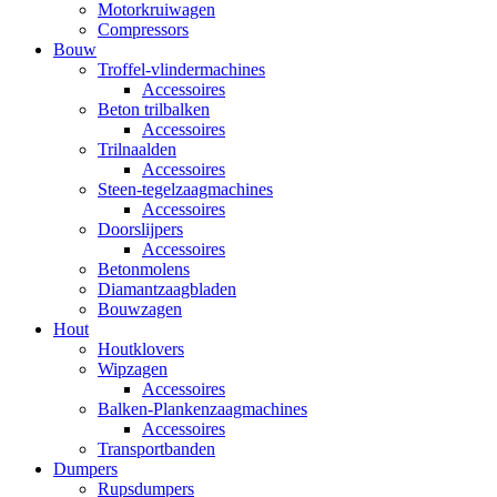
Motorkruiwagen
Compressors
Bouw
Troffel-vlindermachines
Accessoires
Beton trilbalken
Accessoires
Trilnaalden
Accessoires
Steen-tegelzaagmachines
Accessoires
Doorslijpers
Accessoires
Betonmolens
Diamantzaagbladen
Bouwzagen
Hout
Houtklovers
Wipzagen
Accessoires
Balken-Plankenzaagmachines
Accessoires
Transportbanden
Dumpers
Rupsdumpers