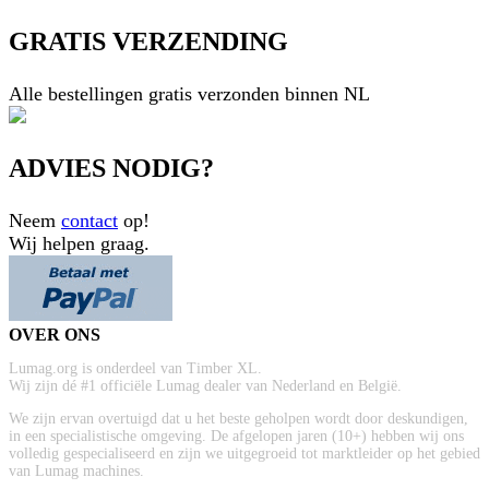
GRATIS VERZENDING
Alle bestellingen gratis verzonden binnen NL
ADVIES NODIG?
Neem
contact
op!
Wij helpen graag.
OVER ONS
Lumag.org is onderdeel van Timber XL.
Wij zijn dé #1 officiële Lumag dealer van Nederland en België.
We zijn ervan overtuigd dat u het beste geholpen wordt door deskundigen,
in een specialistische omgeving. De afgelopen jaren (10+) hebben wij ons
volledig gespecialiseerd en zijn we uitgegroeid tot marktleider op het gebied
van Lumag machines.