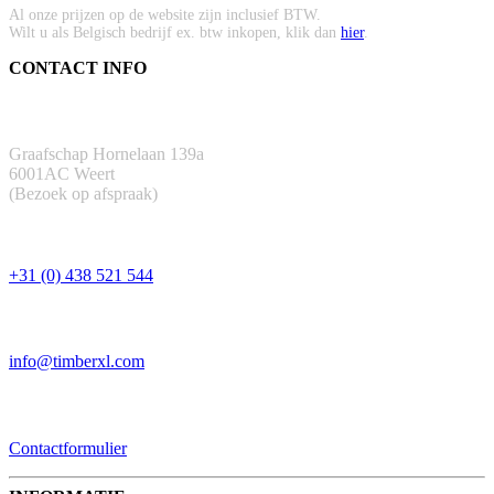
Al onze prijzen op de website zijn inclusief BTW.
Wilt u als Belgisch bedrijf ex. btw inkopen, klik dan
hier
.
CONTACT INFO
ADRES
Graafschap Hornelaan 139a
6001AC Weert
(Bezoek op afspraak)
TELEFOON
+31 (0) 438 521 544
EMAIL
info@timberxl.com
CONTACTFORMULIER
Contactformulier