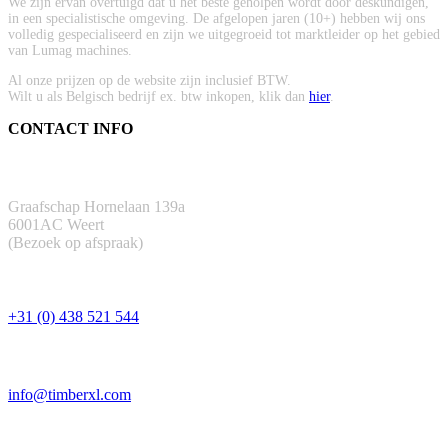
We zijn ervan overtuigd dat u het beste geholpen wordt door deskundigen,
in een specialistische omgeving. De afgelopen jaren (10+) hebben wij ons
volledig gespecialiseerd en zijn we uitgegroeid tot marktleider op het gebied
van Lumag machines.
Al onze prijzen op de website zijn inclusief BTW.
Wilt u als Belgisch bedrijf ex. btw inkopen, klik dan
hier
.
CONTACT INFO
ADRES
Graafschap Hornelaan 139a
6001AC Weert
(Bezoek op afspraak)
TELEFOON
+31 (0) 438 521 544
EMAIL
info@timberxl.com
CONTACTFORMULIER