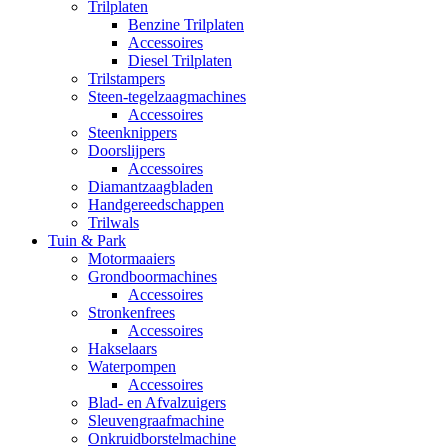
Trilplaten
Benzine Trilplaten
Accessoires
Diesel Trilplaten
Trilstampers
Steen-tegelzaagmachines
Accessoires
Steenknippers
Doorslijpers
Accessoires
Diamantzaagbladen
Handgereedschappen
Trilwals
Tuin & Park
Motormaaiers
Grondboormachines
Accessoires
Stronkenfrees
Accessoires
Hakselaars
Waterpompen
Accessoires
Blad- en Afvalzuigers
Sleuvengraafmachine
Onkruidborstelmachine