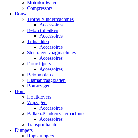
Motorkruiwagen
Compressors
Bouw
Troffel-vlindermachines
Accessoires
Beton trilbalken
Accessoires
Trilnaalden
Accessoires
Steen-tegelzaagmachines
Accessoires
Doorslijpers
Accessoires
Betonmolens
Diamantzaagbladen
Bouwzagen
Hout
Houtklovers
Wipzagen
Accessoires
Balken-Plankenzaagmachines
Accessoires
Transportbanden
Dumpers
Rupsdumpers