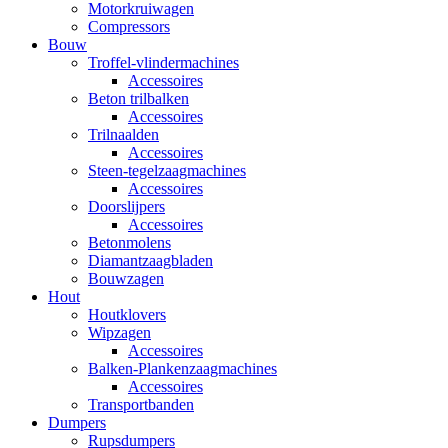
Motorkruiwagen
Compressors
Bouw
Troffel-vlindermachines
Accessoires
Beton trilbalken
Accessoires
Trilnaalden
Accessoires
Steen-tegelzaagmachines
Accessoires
Doorslijpers
Accessoires
Betonmolens
Diamantzaagbladen
Bouwzagen
Hout
Houtklovers
Wipzagen
Accessoires
Balken-Plankenzaagmachines
Accessoires
Transportbanden
Dumpers
Rupsdumpers