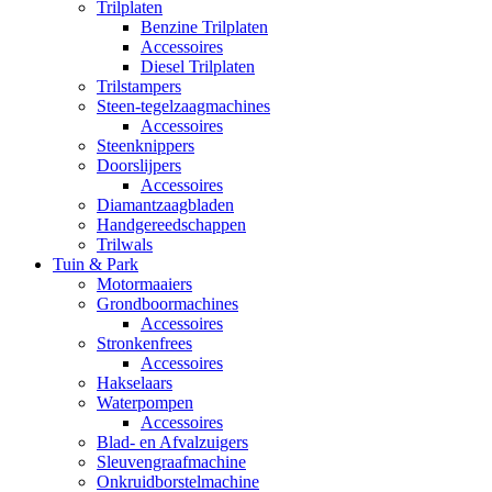
Trilplaten
Benzine Trilplaten
Accessoires
Diesel Trilplaten
Trilstampers
Steen-tegelzaagmachines
Accessoires
Steenknippers
Doorslijpers
Accessoires
Diamantzaagbladen
Handgereedschappen
Trilwals
Tuin & Park
Motormaaiers
Grondboormachines
Accessoires
Stronkenfrees
Accessoires
Hakselaars
Waterpompen
Accessoires
Blad- en Afvalzuigers
Sleuvengraafmachine
Onkruidborstelmachine