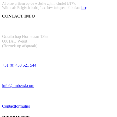
Al onze prijzen op de website zijn inclusief BTW.
Wilt u als Belgisch bedrijf ex. btw inkopen, klik dan
hier
.
CONTACT INFO
ADRES
Graafschap Hornelaan 139a
6001AC Weert
(Bezoek op afspraak)
TELEFOON
+31 (0) 438 521 544
EMAIL
info@timberxl.com
CONTACTFORMULIER
Contactformulier