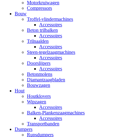
Motorkruiwagen
Compressors
Bouw
Troffel-vlindermachines
Accessoires
Beton trilbalken
Accessoires
Trilnaalden
Accessoires
Steen-tegelzaagmachines
Accessoires
Doorslijpers
Accessoires
Betonmolens
Diamantzaagbladen
Bouwzagen
Hout
Houtklovers
Wipzagen
Accessoires
Balken-Plankenzaagmachines
Accessoires
Transportbanden
Dumpers
Rupsdumpers