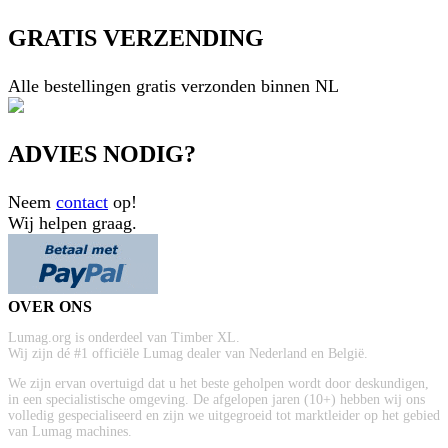
GRATIS VERZENDING
Alle bestellingen gratis verzonden binnen NL
ADVIES NODIG?
Neem
contact
op!
Wij helpen graag.
OVER ONS
Lumag.org is onderdeel van Timber XL.
Wij zijn dé #1 officiële Lumag dealer van Nederland en België.
We zijn ervan overtuigd dat u het beste geholpen wordt door deskundigen,
in een specialistische omgeving. De afgelopen jaren (10+) hebben wij ons
volledig gespecialiseerd en zijn we uitgegroeid tot marktleider op het gebied
van Lumag machines.