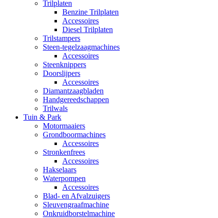
Trilplaten
Benzine Trilplaten
Accessoires
Diesel Trilplaten
Trilstampers
Steen-tegelzaagmachines
Accessoires
Steenknippers
Doorslijpers
Accessoires
Diamantzaagbladen
Handgereedschappen
Trilwals
Tuin & Park
Motormaaiers
Grondboormachines
Accessoires
Stronkenfrees
Accessoires
Hakselaars
Waterpompen
Accessoires
Blad- en Afvalzuigers
Sleuvengraafmachine
Onkruidborstelmachine