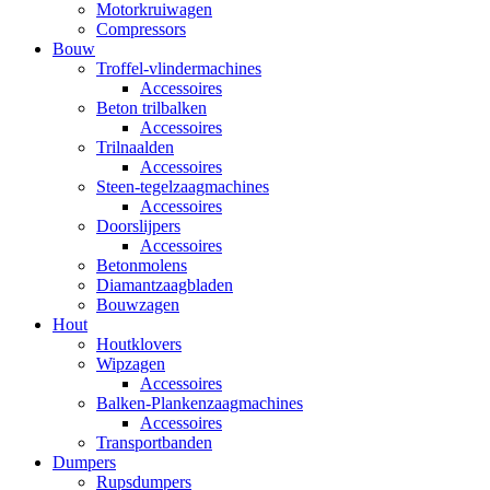
Motorkruiwagen
Compressors
Bouw
Troffel-vlindermachines
Accessoires
Beton trilbalken
Accessoires
Trilnaalden
Accessoires
Steen-tegelzaagmachines
Accessoires
Doorslijpers
Accessoires
Betonmolens
Diamantzaagbladen
Bouwzagen
Hout
Houtklovers
Wipzagen
Accessoires
Balken-Plankenzaagmachines
Accessoires
Transportbanden
Dumpers
Rupsdumpers