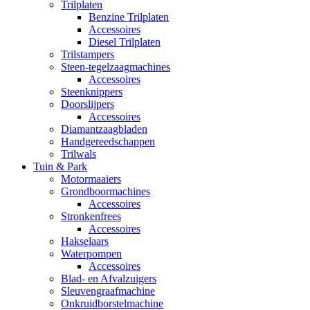
Trilplaten
Benzine Trilplaten
Accessoires
Diesel Trilplaten
Trilstampers
Steen-tegelzaagmachines
Accessoires
Steenknippers
Doorslijpers
Accessoires
Diamantzaagbladen
Handgereedschappen
Trilwals
Tuin & Park
Motormaaiers
Grondboormachines
Accessoires
Stronkenfrees
Accessoires
Hakselaars
Waterpompen
Accessoires
Blad- en Afvalzuigers
Sleuvengraafmachine
Onkruidborstelmachine