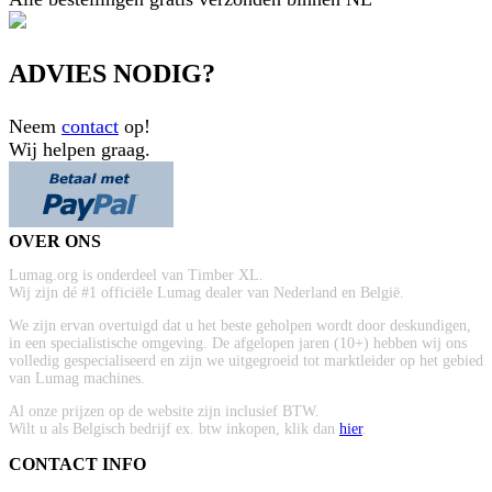
ADVIES NODIG?
Neem
contact
op!
Wij helpen graag.
OVER ONS
Lumag.org is onderdeel van Timber XL.
Wij zijn dé #1 officiële Lumag dealer van Nederland en België.
We zijn ervan overtuigd dat u het beste geholpen wordt door deskundigen,
in een specialistische omgeving. De afgelopen jaren (10+) hebben wij ons
volledig gespecialiseerd en zijn we uitgegroeid tot marktleider op het gebied
van Lumag machines.
Al onze prijzen op de website zijn inclusief BTW.
Wilt u als Belgisch bedrijf ex. btw inkopen, klik dan
hier
.
CONTACT INFO