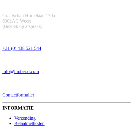
ADRES
Graafschap Hornelaan 139a
6001AC Weert
(Bezoek op afspraak)
TELEFOON
+31 (0) 438 521 544
EMAIL
info@timberxl.com
CONTACTFORMULIER
Contactformulier
INFORMATIE
Verzending
Betaalmethoden