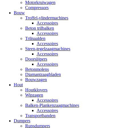
Motorkruiwagen
Compressors
Bouw
Troffel-vlindermachines
Accessoires
Beton trilbalken
Accessoires
Trilnaalden
Accessoires
Steen-tegelzaagmachines
Accessoires
Doorslijpers
Accessoires
Betonmolens
Diamantzaagbladen
Bouwzagen
Hout
Houtklovers
Wipzagen
Accessoires
Balken-Plankenzaagmachines
Accessoires
Transportbanden
Dumpers
Rupsdumpers