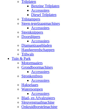
Trilplaten
Benzine Trilplaten
Accessoires
Diesel Trilplaten
Trilstampers
Steen-tegelzaagmachines
Accessoires
Steenknippers
Doorslijpers
Accessoires
Diamantzaagbladen
Handgereedschappen
Trilwals
Tuin & Park
Motormaaiers
Grondboormachines
Accessoires
Stronkenfrees
Accessoires
Hakselaars
Waterpompen
Accessoires
Blad- en Afvalzuigers
Sleuvengraafmachine
Onkruidborstelmachine