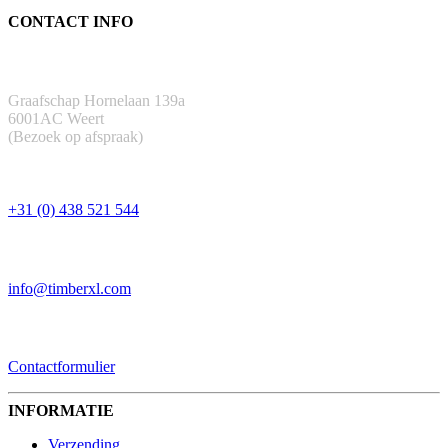
CONTACT INFO
ADRES
Graafschap Hornelaan 139a
6001AC Weert
(Bezoek op afspraak)
TELEFOON
+31 (0) 438 521 544
EMAIL
info@timberxl.com
CONTACTFORMULIER
Contactformulier
INFORMATIE
Verzending