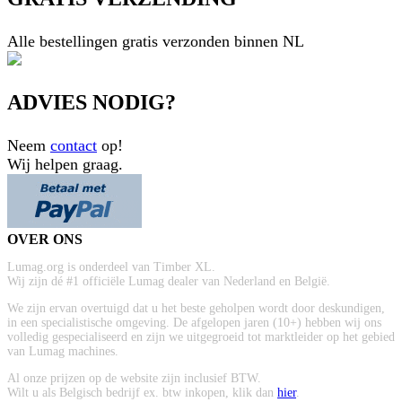
Alle bestellingen gratis verzonden binnen NL
ADVIES NODIG?
Neem
contact
op!
Wij helpen graag.
OVER ONS
Lumag.org is onderdeel van Timber XL.
Wij zijn dé #1 officiële Lumag dealer van Nederland en België.
We zijn ervan overtuigd dat u het beste geholpen wordt door deskundigen,
in een specialistische omgeving. De afgelopen jaren (10+) hebben wij ons
volledig gespecialiseerd en zijn we uitgegroeid tot marktleider op het gebied
van Lumag machines.
Al onze prijzen op de website zijn inclusief BTW.
Wilt u als Belgisch bedrijf ex. btw inkopen, klik dan
hier
.