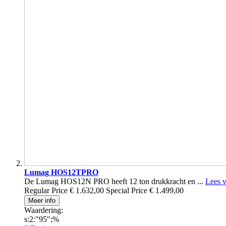
Lumag HOS12TPRO
De Lumag HOS12N PRO heeft 12 ton drukkracht en ...
Lees v
Regular Price
€ 1.632,00
Special Price
€ 1.499,00
Meer info
Waardering:
s:2:"95";%