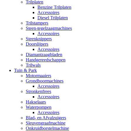
Trilplaten
Benzine Trilplaten
Accessoires
Diesel Trilplaten
Trilstampers
Steen-tegelzaagmachines
Accessoires
Steenknippers
Doorslijpers
Accessoires
Diamantzaagbladen
Handgereedschappen
Trilwals
Tuin & Park
Motormaaiers
Grondboormachines
Accessoires
Stronkenfrees
Accessoires
Hakselaars
Waterpompen
Accessoires
Blad- en Afvalzuigers
Sleuvengraafmachine
Onkruidborstelmachine