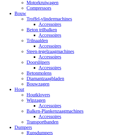
Motorkruiwagen
Compressors
Bouw
Troffel-vlindermachines
Accessoires
Beton trilbalken
Accessoires
Trilnaalden
Accessoires
Steen-tegelzaagmachines
Accessoires
Doorslijpers
Accessoires
Betonmolens
Diamantzaagbladen
Bouwzagen
Hout
Houtklovers
Wipzagen
Accessoires
Balken-Plankenzaagmachines
Accessoires
Transportbanden
Dumpers
Rupsdumpers